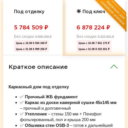
Под отделку
🌟 Под ключ 🌟
5 784 509
₽
6 878 224
₽
Без скидки
Без скидки
6 999 256
₽
8 322 651
₽
Цена с 16.08
6 594 340 ₽
Цена с 16.08
7 841 175 ₽
Цена с 31.08
6 999 256 ₽
Цена с 31.08
8 322 651 ₽
Краткое описание
Каркасный дом под отделку
✅
Прочный ЖБ фундамент
✅
Каркас из доски камерной сушки 45х145 мм
– прочный и долговечный
✅
Утепление
– стены 150 мм + Пенофол
фольгированный, пол и крыша 200 мм
✅
Обшивка стен OSB-3
– готов к дальнейшей