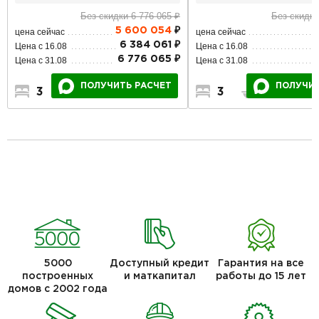
Без скидки 6 776 065 ₽
Без скидки
5 600 054
₽
цена сейчас
цена сейчас
6 384 061 ₽
Цена с 16.08
Цена с 16.08
6 776 065 ₽
Цена с 31.08
Цена с 31.08
ПОЛУЧИТЬ РАСЧЕТ
ПОЛУЧИТ
3
1
1
3
2
1
5000
Доступный кредит
Гарантия на все
построенных
и маткапитал
работы до 15 лет
домов с 2002 года