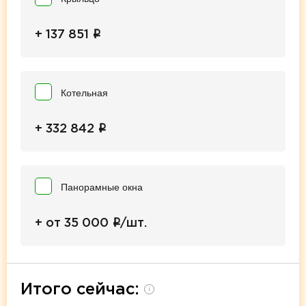
i
+ 137 851
Котельная
i
+ 332 842
Панорамные окна
i
+ от 35 000
/шт.
Итого сейчас:
i