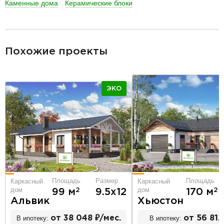
Каменные дома
Керамические блоки
разделитель
Похожие проекты
ЭКО
Площадь
Размер
Площадь
Каркасный
Каркасный
дом
дом
2
2
99 м
9.5х12
170 м
Альвик
Хьюстон
В ипотеку:
от 38 048 ₽/мес.
В ипотеку:
от 56 812