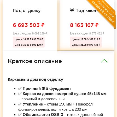
Под отделку
🌟 Под ключ 🌟
6 693 503
₽
8 163 167
₽
Без скидки
Без скидки
8 099 139
₽
9 877 432
₽
Цена с 16.08
7 630 593 ₽
Цена с 16.08
9 306 010 ₽
Цена с 31.08
8 099 139 ₽
Цена с 31.08
9 877 432 ₽
Краткое описание
Каркасный дом под отделку
✅
Прочный ЖБ фундамент
✅
Каркас из доски камерной сушки 45х145 мм
– прочный и долговечный
✅
Утепление
– стены 150 мм + Пенофол
фольгированный, пол и крыша 200 мм
✅
Обшивка стен OSB-3
– готов к дальнейшей