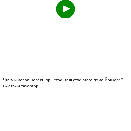
Что мы использовали при строительстве этого дома Йонкерс?
Быстрый техобзор!
Смотреть
О чем часто не договаривают строители на примере каркасника
114 кв.м?