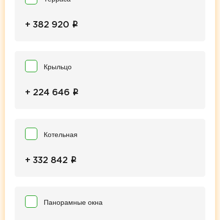
i
+ 382 920
Крыльцо
i
+ 224 646
Котельная
i
+ 332 842
Панорамные окна