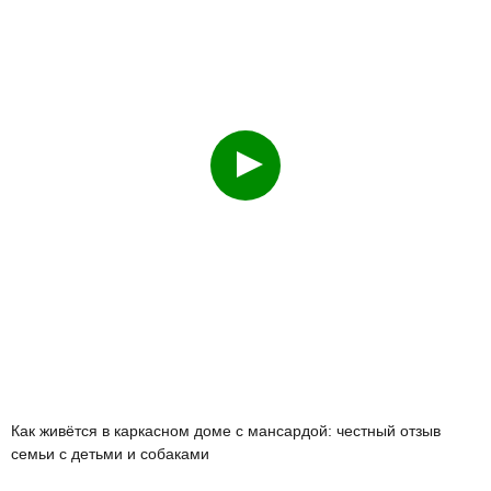
Как живётся в каркасном доме с мансардой: честный отзыв
семьи с детьми и собаками
АКЦИИ
ПРОЕКТЫ ДОМОВ
УСЛУГИ И ЦЕНЫ
НАШИ РАБОТЫ
КОМПАНИЯ
КОНТАКТЫ
член ассоциации
деревянного
домостроения