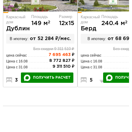
Площадь
Площадь
Размер
Каркасный
Каркасный
дом
дом
2
2
240.4 м
149 м
12х15
Берд
Дублин
В ипотеку:
от 68 690
В ипотеку:
от 52 284 ₽/мес.
Без скидки
Без скидки 9 311 510 ₽
7 695 463
₽
цена сейчас
цена сейчас
8 772 827 ₽
Цена с 16.08
Цена с 16.08
9 311 510 ₽
Цена с 31.08
Цена с 31.08
ПОЛУЧИ
ПОЛУЧИТЬ РАСЧЕТ
5
3
2
3
2
1