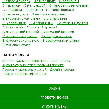
В стиле фахверк
В стиле шале
С балконом
С гаражом
С мансардой
С панорамными окнами
С террасой
С эркером
В стиле прованс
В стиле модерн
В английском стиле
В американском стиле
С 2 спальнями
С 3 спальнями
С 4 спальнями
Со вторым цветом
С котельной
С плоской крышей
С двускатной крышей
С ломаной крышей
С вальмовой крышей
В канадском стиле
В классическом стиле
В современном стиле
В финском стиле
НАШИ УСЛУГИ
Индивидуальное проектирование домов
Архитектурно-строительный проект
Проект инженерных сетей
Дизайн проект
Прайс на проектирование
АКЦИИ
ПРОЕКТЫ ДОМОВ
УСЛУГИ И ЦЕНЫ