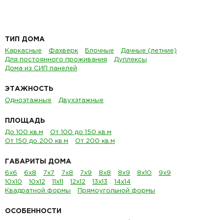
ТИП ДОМА
Каркасные
Фахверк
Блочные
Дачные (летние)
Для постоянного проживания
Дуплексы
Дома из СИП панелей
ЭТАЖНОСТЬ
Одноэтажные
Двухэтажные
ПЛОЩАДЬ
До 100 кв.м
От 100 до 150 кв.м
От 150 до 200 кв.м
От 200 кв.м
ГАБАРИТЫ ДОМА
6х6
6х8
7х7
7х8
7х9
8х8
8х9
8х10
9х9
10х10
10х12
11х11
12х12
13х13
14х14
Квадратной формы
Прямоугольной формы
ОСОБЕННОСТИ