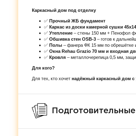
Каркасный дом под отделку
✅
Прочный ЖБ фундамент
✅
Каркас из доски камерной сушки 45х1
✅
Утепление
– стены 150 мм + Пенофол ф
✅
Обшивка стен OSB-3
– готов к дальней
✅
Полы
– фанера ФК 15 мм по обрешётке 
✅
Окна Rehau Grazio 70 мм и входная д
✅
Кровля
– металлочерепица 0,5 мм, защи
Для кого?
Для тех, кто хочет
надёжный каркасный дом с 
Подготовительные