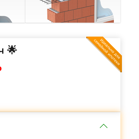
ч 🌟
₽