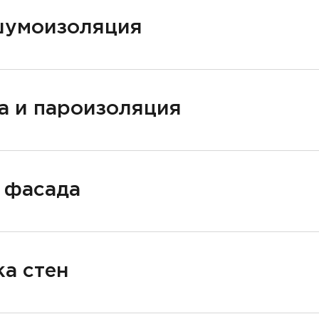
шумоизоляция
а и пароизоляция
 фасада
а стен