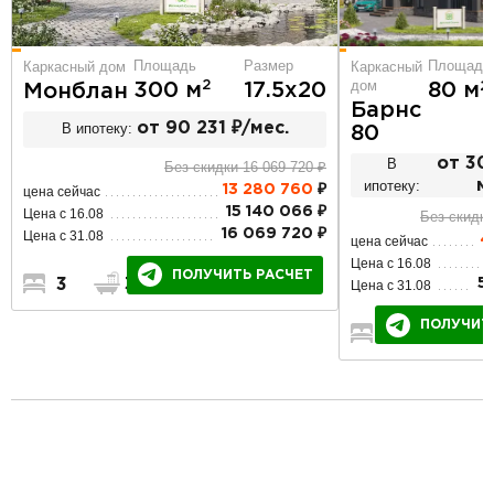
Площадь
Размер
Площадь
Каркасный дом
Каркасный
дом
2
2
300 м
17.5х20
80 м
Монблан
Барнс
В ипотеку:
от 90 231 ₽/мес.
80
В
от 30
Без скидки 16 069 720 ₽
ипотеку:
м
13 280 760
₽
цена сейчас
15 140 066 ₽
Цена с 16.08
Без скидки
16 069 720 ₽
Цена с 31.08
4
цена сейчас
5
Цена с 16.08
ПОЛУЧИТЬ РАСЧЕТ
3
3
1
5
Цена с 31.08
ПОЛУЧИТ
2
1