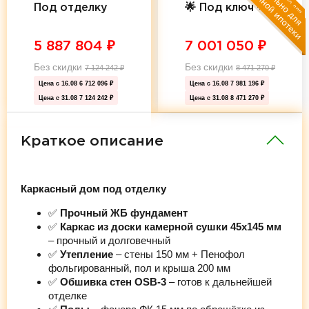
Под отделку
🌟 Под ключ 🌟
5 887 804
₽
7 001 050
₽
Без скидки
Без скидки
7 124 242
₽
8 471 270
₽
Цена с 16.08
6 712 096 ₽
Цена с 16.08
7 981 196 ₽
Цена с 31.08
7 124 242 ₽
Цена с 31.08
8 471 270 ₽
Краткое описание
Каркасный дом под отделку
✅
Прочный ЖБ фундамент
✅
Каркас из доски камерной сушки 45х145 мм
– прочный и долговечный
✅
Утепление
– стены 150 мм + Пенофол
фольгированный, пол и крыша 200 мм
✅
Обшивка стен OSB-3
– готов к дальнейшей
отделке