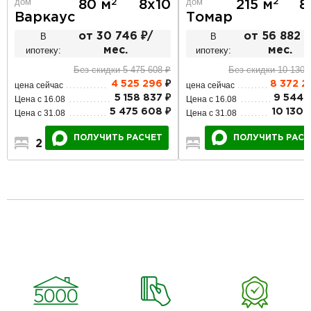
дом
дом
2
2
215 м
8
80 м
8х10
Томар
Варкаус
В
от 56 882 ₽
В
от 30 746 ₽/
ипотеку:
мес.
ипотеку:
мес.
Без скидки 10 130 
Без скидки 5 475 608 ₽
8 372 2
4 525 296
₽
цена сейчас
цена сейчас
9 544 3
5 158 837 ₽
Цена с 16.08
Цена с 16.08
10 130 3
5 475 608 ₽
Цена с 31.08
Цена с 31.08
ПОЛУЧИТЬ РАСЧ
ПОЛУЧИТЬ РАСЧЕТ
5
3
2
2
2
1