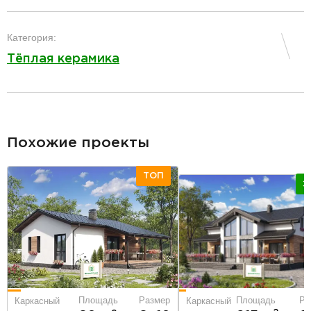
разделитель
Категория:
Тёплая керамика
разделитель
Похожие проекты
ТОП
Э
Площадь
Ра
Площадь
Размер
Каркасный
Каркасный