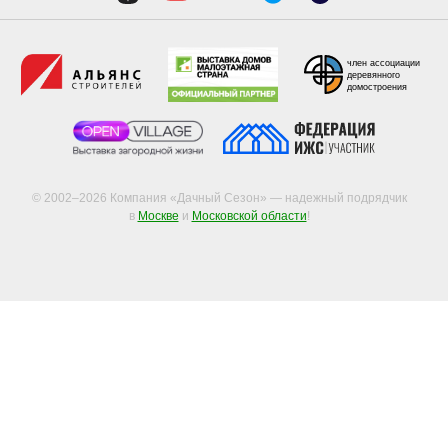
член ассоциации
деревянного
домостроения
© 2002–2026 Компания «Дачный Сезон» — надежный подрядчик
в
Москве
и
Московской области
!