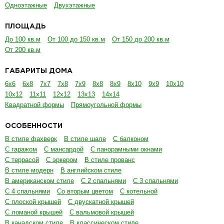
Одноэтажные
Двухэтажные
ПЛОЩАДЬ
До 100 кв.м
От 100 до 150 кв.м
От 150 до 200 кв.м
От 200 кв.м
ГАБАРИТЫ ДОМА
6х6
6х8
7х7
7х8
7х9
8х8
8х9
8х10
9х9
10х10
10х12
11х11
12х12
13х13
14х14
Квадратной формы
Прямоугольной формы
ОСОБЕННОСТИ
В стиле фахверк
В стиле шале
С балконом
С гаражом
С мансардой
С панорамными окнами
С террасой
С эркером
В стиле прованс
В стиле модерн
В английском стиле
В американском стиле
С 2 спальнями
С 3 спальнями
С 4 спальнями
Со вторым цветом
С котельной
С плоской крышей
С двускатной крышей
С ломаной крышей
С вальмовой крышей
В канадском стиле
В классическом стиле