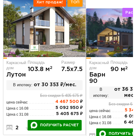
Хит продаж!
ТОП
Расс
Площадь
Размер
Площадь
Каркасный
Каркасный
дом
дом
2
2
103.8 м
7.5х7.5
90 м
Лутон
Барн
90
В ипотеку:
от 30 353 ₽/мес.
В
от 36 31
Без скидки 5 405 675 ₽
ипотеку:
мес.
4 467 500
₽
цена сейчас
Без скидки 6 4
5 092 950 ₽
Цена с 16.08
5 34
цена сейчас
5 405 675 ₽
Цена с 31.08
6 09
Цена с 16.08
6 46
Цена с 31.08
ПОЛУЧИТЬ РАСЧЕТ
2
1
2
ПОЛУЧИТЬ Р