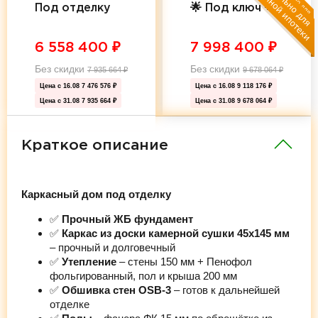
Под отделку
🌟 Под ключ 🌟
6 558 400
₽
7 998 400
₽
Без скидки
Без скидки
7 935 664
₽
9 678 064
₽
Цена с 16.08
7 476 576 ₽
Цена с 16.08
9 118 176 ₽
Цена с 31.08
7 935 664 ₽
Цена с 31.08
9 678 064 ₽
Краткое описание
Каркасный дом под отделку
✅
Прочный ЖБ фундамент
✅
Каркас из доски камерной сушки 45х145 мм
– прочный и долговечный
✅
Утепление
– стены 150 мм + Пенофол
фольгированный, пол и крыша 200 мм
✅
Обшивка стен OSB-3
– готов к дальнейшей
отделке