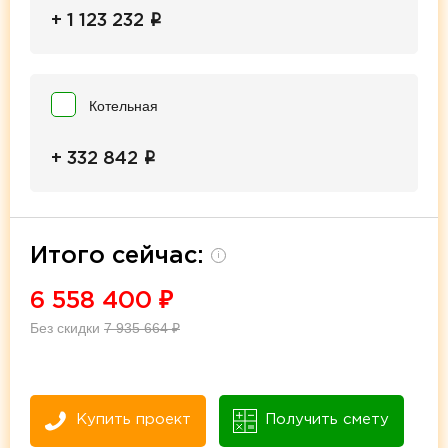
i
+ 1 123 232
Котельная
i
+ 332 842
Итого сейчас:
i
6 558 400
₽
Без скидки
7 935 664
₽
Купить проект
Получить смету