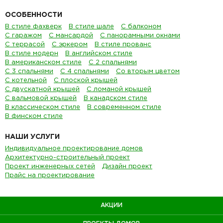
ОСОБЕННОСТИ
В стиле фахверк
В стиле шале
С балконом
С гаражом
С мансардой
С панорамными окнами
С террасой
С эркером
В стиле прованс
В стиле модерн
В английском стиле
В американском стиле
С 2 спальнями
С 3 спальнями
С 4 спальнями
Со вторым цветом
С котельной
С плоской крышей
С двускатной крышей
С ломаной крышей
С вальмовой крышей
В канадском стиле
В классическом стиле
В современном стиле
В финском стиле
НАШИ УСЛУГИ
Индивидуальное проектирование домов
Архитектурно-строительный проект
Проект инженерных сетей
Дизайн проект
Прайс на проектирование
АКЦИИ