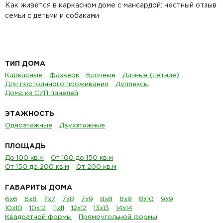
Как живётся в каркасном доме с мансардой: честный отзыв
семьи с детьми и собаками
ТИП ДОМА
Каркасные
Фахверк
Блочные
Дачные (летние)
Для постоянного проживания
Дуплексы
Дома из СИП панелей
ЭТАЖНОСТЬ
Одноэтажные
Двухэтажные
ПЛОЩАДЬ
До 100 кв.м
От 100 до 150 кв.м
От 150 до 200 кв.м
От 200 кв.м
ГАБАРИТЫ ДОМА
6х6
6х8
7х7
7х8
7х9
8х8
8х9
8х10
9х9
10х10
10х12
11х11
12х12
13х13
14х14
Квадратной формы
Прямоугольной формы