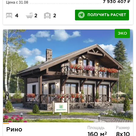
7 930 407 ₽
Цена с 31.08
ПОЛУЧИТЬ РАСЧЕТ
4
2
2
ЭКО
Площадь
Размер
Рино
2
160 м
8х10