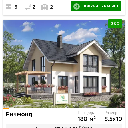
ПОЛУЧИТЬ РАСЧЕТ
6
2
2
ЭКО
Площадь
Размер
Ричмонд
2
180 м
8.5х10