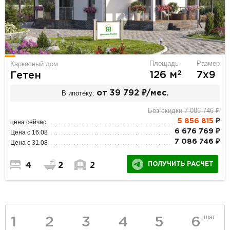
Площадь
Размер
Каркасный дом
2
126 м
7х9
Гетен
В ипотеку:
от 39 792 ₽/мес.
Без скидки 7 086 746 ₽
5 856 815
₽
цена сейчас
6 676 769 ₽
Цена с 16.08
7 086 746 ₽
Цена с 31.08
ПОЛУЧИТЬ РАСЧЕТ
4
2
2
шаг
1
2
3
4
5
6