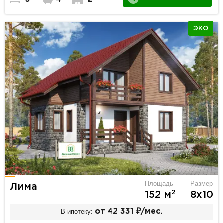
ЭКО
Площадь
Размер
Лима
2
152 м
8х10
В ипотеку:
от 42 331 ₽/мес.