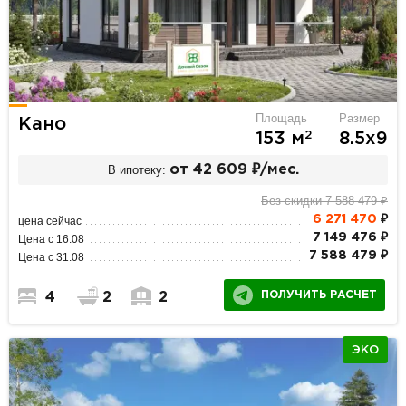
Площадь
Размер
Кано
2
153 м
8.5х9
В ипотеку:
от 42 609 ₽/мес.
Без скидки 7 588 479 ₽
6 271 470
₽
цена сейчас
7 149 476 ₽
Цена с 16.08
7 588 479 ₽
Цена с 31.08
ПОЛУЧИТЬ РАСЧЕТ
4
2
2
ЭКО