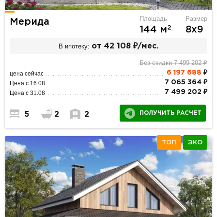
Площадь
Размер
Мерида
2
144 м
8х9
В ипотеку:
от 42 108 ₽/мес.
Без скидки 7 499 202 ₽
6 197 688
₽
цена сейчас
7 065 364 ₽
Цена с 16.08
7 499 202 ₽
Цена с 31.08
ПОЛУЧИТЬ РАСЧЕТ
5
2
2
ТОП
ЭКО