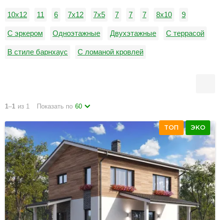
10x12
11
6
7x12
7x5
7
7
7
8х10
9
С эркером
Одноэтажные
Двухэтажные
С террасой
В стиле барнхаус
С ломаной кровлей
С четырьмя спальнями
С эксплуатируемой кровлей
1
–
1
из 1
Показать по
60
ТОП
ЭКО