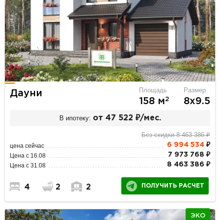
Площадь
Размер
Дауни
2
158 м
8х9.5
В ипотеку:
от 47 522 ₽/мес.
Без скидки 8 463 386 ₽
6 994 534
₽
цена сейчас
7 973 768 ₽
Цена с 16.08
8 463 386 ₽
Цена с 31.08
ПОЛУЧИТЬ РАСЧЕТ
4
2
2
ЭКО