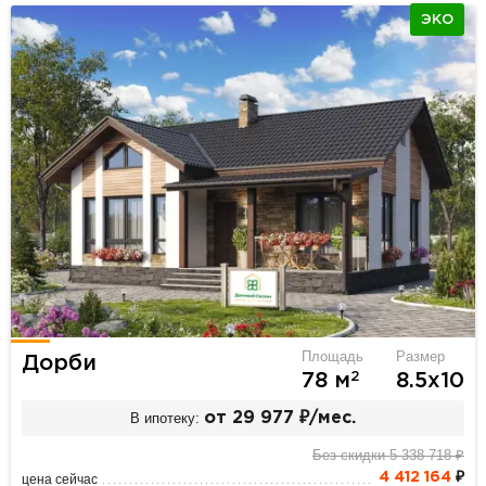
ЭКО
Площадь
Размер
Дорби
2
78 м
8.5х10
В ипотеку:
от 29 977 ₽/мес.
Без скидки 5 338 718 ₽
4 412 164
₽
цена сейчас