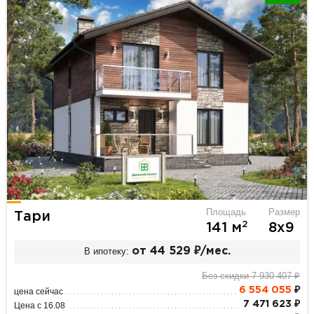
Площадь
Размер
Тари
2
141 м
8х9
В ипотеку:
от 44 529 ₽/мес.
Без скидки 7 930 407 ₽
6 554 055
₽
цена сейчас
7 471 623 ₽
Цена с 16.08