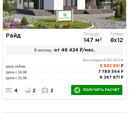
Площадь
Размер
Райд
2
147 м
8х12
В ипотеку:
от 46 424 ₽/мес.
Без скидки 8 267 871 ₽
6 832 951
₽
цена сейчас
7 789 564 ₽
Цена с 16.08
8 267 871 ₽
Цена с 31.08
ПОЛУЧИТЬ РАСЧЕТ
4
2
2