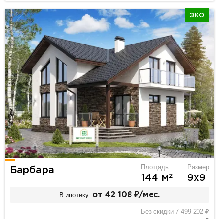
ЭКО
Площадь
Размер
Барбара
2
144 м
9х9
В ипотеку:
от 42 108 ₽/мес.
Без скидки 7 499 202 ₽