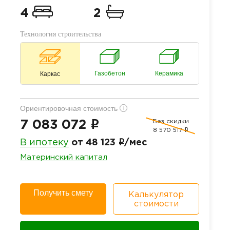
4
2
Технология строительства
Газобетон
Керамика
Каркас
Ориентировочная стоимость
i
Без скидки
i
7 083 072
8 570 517
i
i
В ипотеку
от 48 123
/мес
Материнский капитал
Получить смету
Калькулятор
стоимости