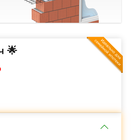
ч 🌟
₽