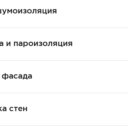
шумоизоляция
а и пароизоляция
 фасада
а стен