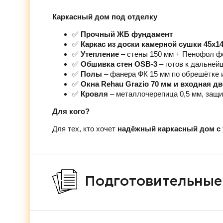
Каркасный дом под отделку
✅
Прочный ЖБ фундамент
✅
Каркас из доски камерной сушки 45х1
✅
Утепление
– стены 150 мм + Пенофол ф
✅
Обшивка стен OSB-3
– готов к дальней
✅
Полы
– фанера ФК 15 мм по обрешётке 
✅
Окна Rehau Grazio 70 мм и входная д
✅
Кровля
– металлочерепица 0,5 мм, защи
Для кого?
Для тех, кто хочет
надёжный каркасный дом с 
Подготовительные