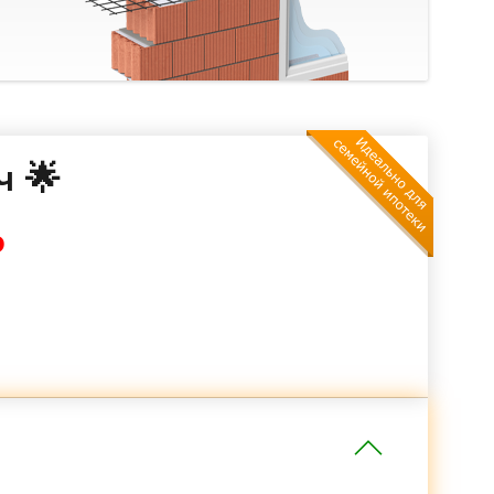
ч 🌟
₽