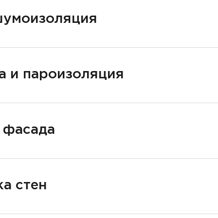
шумоизоляция
а и пароизоляция
 фасада
а стен