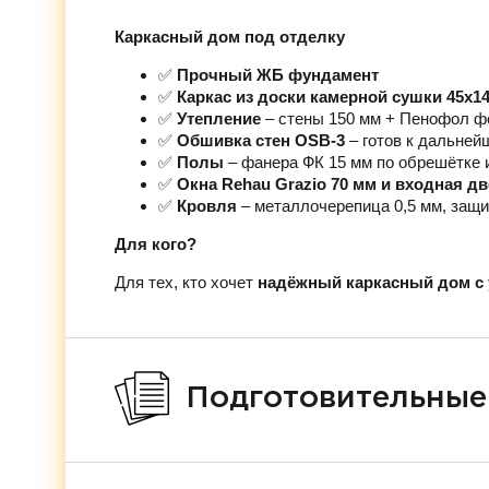
Каркасный дом под отделку
✅
Прочный ЖБ фундамент
✅
Каркас из доски камерной сушки 45х1
✅
Утепление
– стены 150 мм + Пенофол ф
✅
Обшивка стен OSB-3
– готов к дальней
✅
Полы
– фанера ФК 15 мм по обрешётке 
✅
Окна Rehau Grazio 70 мм и входная д
✅
Кровля
– металлочерепица 0,5 мм, защи
Для кого?
Для тех, кто хочет
надёжный каркасный дом с 
Подготовительные