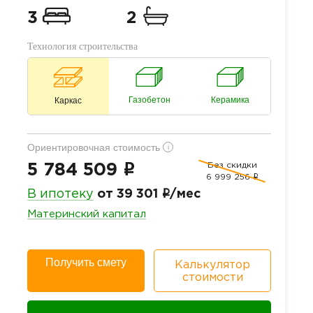
3
2
Технология строительства
Газобетон
Керамика
Каркас
Ориентировочная стоимость
i
Без скидки
i
5 784 509
6 999 256
i
i
В ипотеку
от 39 301
/мес
Материнский капитал
Получить смету
Калькулятор
стоимости