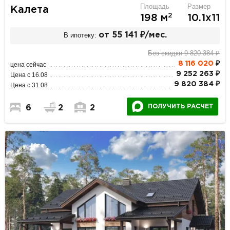
Площадь
Размер
Калета
2
198 м
10.1х11
В ипотеку:
от 55 141 ₽/мес.
Без скидки 9 820 384 ₽
8 116 020
₽
цена сейчас
9 252 263 ₽
Цена с 16.08
9 820 384 ₽
Цена с 31.08
ПОЛУЧИТЬ РАСЧЕТ
6
2
2