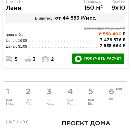
Площадь
Размер
Дом 9х10
2
160 м
9х10
Лани
В ипотеку:
от 44 559 ₽/мес.
Без скидки 7 935 664 ₽
6 558 400
₽
цена сейчас
7 476 576 ₽
Цена с 16.08
7 935 664 ₽
Цена с 31.08
ПОЛУЧИТЬ РАСЧЕТ
5
3
2
шаг
1
2
3
4
5
6
Данные
шаг
шаг
шаг
шаг
шаг
Проект
Фундамент
Каркас и стены
Коммуникации
Крыша
ШАГ 1 ИЗ 6
ПРОЕКТ ДОМА