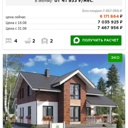
В ипотеку:
от 41 933 ₽/мес.
Без скидки 7 467 956 ₽
6 171 864
₽
цена сейчас
7 035 925 ₽
Цена с 16.08
7 467 956 ₽
Цена с 31.08
ПОЛУЧИТЬ РАСЧЕТ
4
2
2
ЭКО