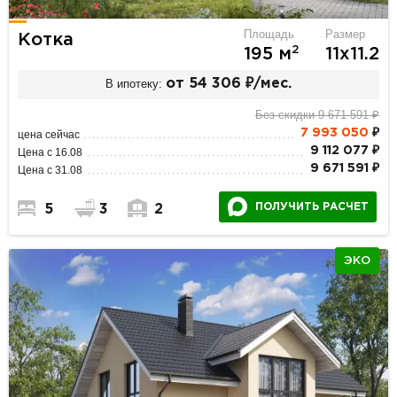
Площадь
Размер
Котка
2
195 м
11х11.2
В ипотеку:
от 54 306 ₽/мес.
Без скидки 9 671 591 ₽
7 993 050
₽
цена сейчас
9 112 077 ₽
Цена с 16.08
9 671 591 ₽
Цена с 31.08
ПОЛУЧИТЬ РАСЧЕТ
5
3
2
ЭКО