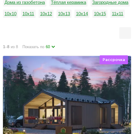
Дома из газобетона
Тёплая керамика
Загородные дома
10х10
10х11
10х12
10х13
10х14
10х15
11х11
11х12
11х13
11х14
11х15
12х12
1
–
8
из 8
Показать по
60
Рассрочка