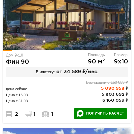
Площадь
Размер
Дом 9х10
2
90 м
9х10
Фин 90
В ипотеку:
от 34 589 ₽/мес.
Без скидки 6 160 059 ₽
5 090 958
₽
цена сейчас
5 803 692 ₽
Цена с 16.08
6 160 059 ₽
Цена с 31.08
ПОЛУЧИТЬ РАСЧЕТ
2
1
1