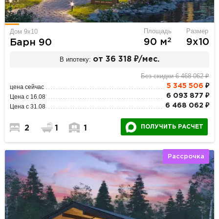
Площадь
Размер
Дом 9х10
2
90 м
9х10
Барн 90
В ипотеку:
от 36 318 ₽/мес.
Без скидки 6 468 062 ₽
5 345 506
₽
цена сейчас
6 093 877 ₽
Цена с 16.08
6 468 062 ₽
Цена с 31.08
ПОЛУЧИТЬ РАСЧЕТ
2
1
1
Рассрочка