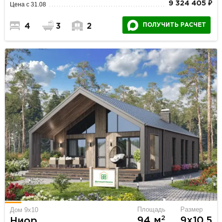
9 324 405 ₽
Цена с 31.08
ПОЛУЧИТЬ РАСЧЕТ
4
3
2
Площадь
Размер
Дом 9х10
2
94 м
9х10.5
Ниор