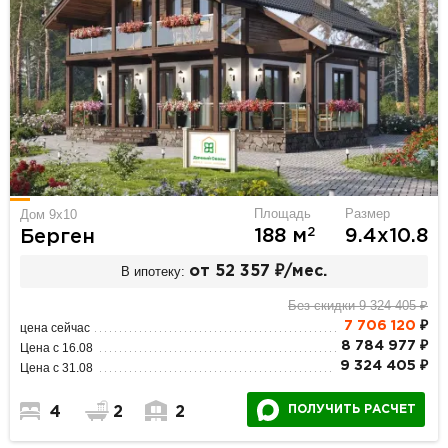
Площадь
Размер
Дом 9х10
2
188 м
9.4х10.8
Берген
В ипотеку:
от 52 357 ₽/мес.
Без скидки 9 324 405 ₽
7 706 120
₽
цена сейчас
8 784 977 ₽
Цена с 16.08
9 324 405 ₽
Цена с 31.08
ПОЛУЧИТЬ РАСЧЕТ
4
2
2