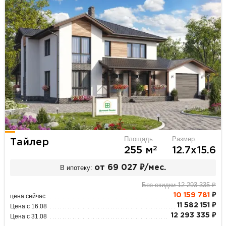
Площадь
Размер
Тайлер
2
255 м
12.7х15.6
В ипотеку:
от 69 027 ₽/мес.
Без скидки 12 293 335 ₽
10 159 781
₽
цена сейчас
11 582 151 ₽
Цена с 16.08
12 293 335 ₽
Цена с 31.08