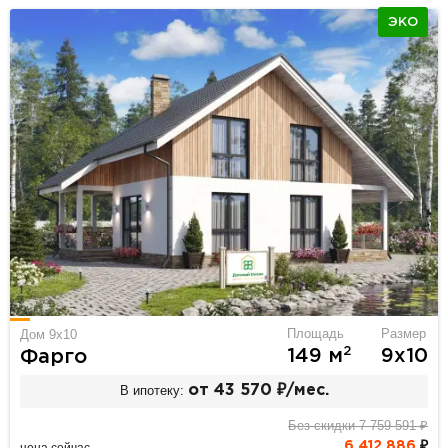
ЭКО
Площадь
Размер
Дом 9х10
2
149 м
9х10
Фарго
В ипотеку:
от 43 570 ₽/мес.
Без скидки 7 759 591 ₽
6 412 886
₽
цена сейчас