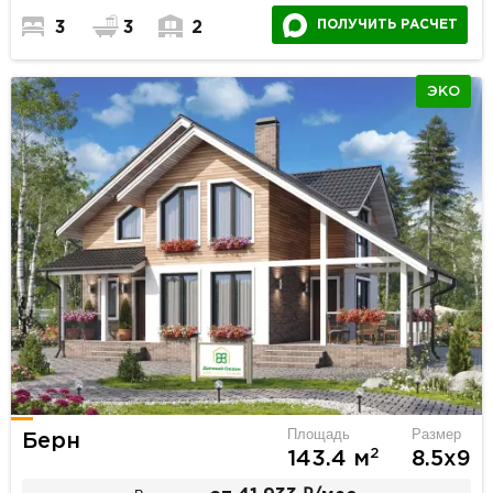
ПОЛУЧИТЬ РАСЧЕТ
3
3
2
ЭКО
Площадь
Размер
Берн
2
143.4 м
8.5х9