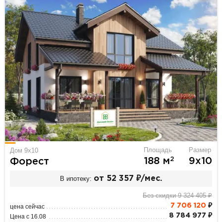
Площадь
Размер
Дом 9х10
2
188 м
9х10
Форест
В ипотеку:
от 52 357 ₽/мес.
Без скидки 9 324 405 ₽
7 706 120
₽
цена сейчас
8 784 977 ₽
Цена с 16.08