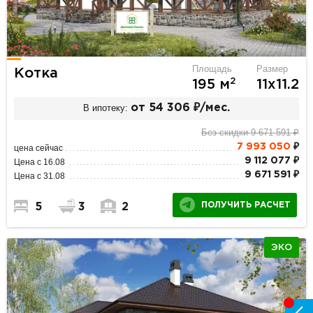
Площадь
Размер
Котка
2
195 м
11х11.2
В ипотеку:
от 54 306 ₽/мес.
Без скидки 9 671 591 ₽
7 993 050
₽
цена сейчас
9 112 077 ₽
Цена с 16.08
9 671 591 ₽
Цена с 31.08
ПОЛУЧИТЬ РАСЧЕТ
5
3
2
ЭКО