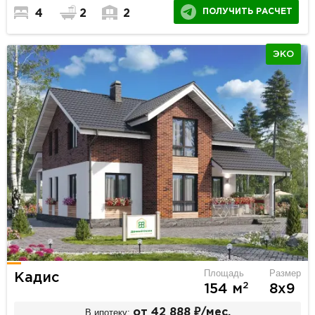
ПОЛУЧИТЬ РАСЧЕТ
4
2
2
ЭКО
Площадь
Размер
Кадис
2
154 м
8х9
В ипотеку:
от 42 888 ₽/мес.