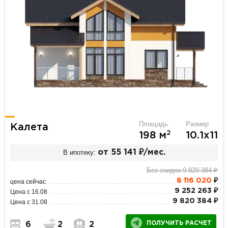
Площадь
Размер
Калета
2
198 м
10.1х11
В ипотеку:
от 55 141 ₽/мес.
Без скидки 9 820 384 ₽
8 116 020
₽
цена сейчас
9 252 263 ₽
Цена с 16.08
9 820 384 ₽
Цена с 31.08
ПОЛУЧИТЬ РАСЧЕТ
6
2
2