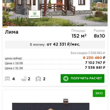
Площадь
Размер
Лима
2
152 м
8х10
В ипотеку:
от 42 331 ₽/мес.
Без скидки 7 538 881 ₽
6 230 480
₽
цена сейчас
7 102 747 ₽
Цена с 16.08
7 538 881 ₽
Цена с 31.08
ПОЛУЧИТЬ РАСЧЕТ
4
2
2
ЭКО