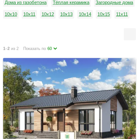
Дома из газобетона
Тёплая керамика
Загородные дома
10х10
10х11
10х12
10х13
10х14
10х15
11х11
11х12
11х13
11х14
11х15
12х12
1
–
2
из 2
Показать по
60