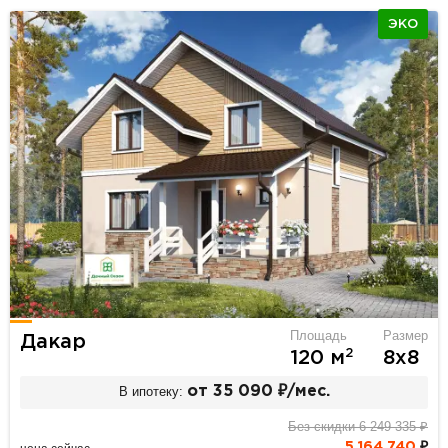
ЭКО
Площадь
Размер
Дакар
2
120 м
8х8
В ипотеку:
от 35 090 ₽/мес.
Без скидки 6 249 335 ₽
5 164 740
₽