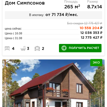
Площадь
Размер
Дом Симпсонов
2
265 м
8.7х14
В ипотеку:
от 71 734 ₽/мес.
Без скидки 12 775 427 ₽
10 558 204
₽
цена сейчас
12 036 353 ₽
Цена с 16.08
12 775 427 ₽
Цена с 31.08
ПОЛУЧИТЬ РАСЧЕТ
4
3
2
ЭКО