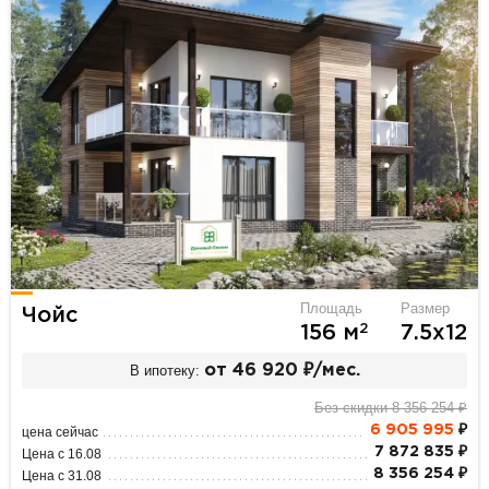
Площадь
Размер
Чойс
2
156 м
7.5х12
В ипотеку:
от 46 920 ₽/мес.
Без скидки 8 356 254 ₽
6 905 995
₽
цена сейчас
7 872 835 ₽
Цена с 16.08
8 356 254 ₽
Цена с 31.08