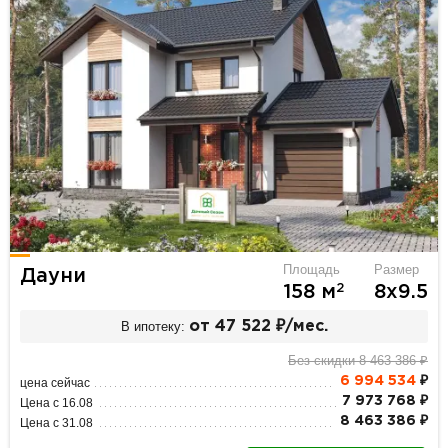
Площадь
Размер
Дауни
2
158 м
8х9.5
В ипотеку:
от 47 522 ₽/мес.
Без скидки 8 463 386 ₽
6 994 534
₽
цена сейчас
7 973 768 ₽
Цена с 16.08
8 463 386 ₽
Цена с 31.08