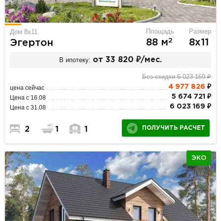
Площадь
Размер
Дом 8х11
2
88 м
8х11
Эгертон
В ипотеку:
от 33 820 ₽/мес.
Без скидки 6 023 169 ₽
4 977 826
₽
цена сейчас
5 674 721 ₽
Цена с 16.08
6 023 169 ₽
Цена с 31.08
ПОЛУЧИТЬ РАСЧЕТ
2
1
1
ЭКО