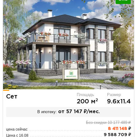
Площадь
Размер
Сет
2
200 м
9.6х11.4
В ипотеку:
от 57 147 ₽/мес.
Без скидки 10 177 489 ₽
8 411 148
₽
цена сейчас
9 588 709 ₽
Цена с 16.08