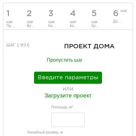
шаг
1
2
3
4
5
6
Данные
шаг
шаг
шаг
шаг
шаг
Проект
Фундамент
Каркас и стены
Коммуникации
Крыша
ШАГ 1 ИЗ 6
ПРОЕКТ ДОМА
Пропустить шаг
Введите параметры
или
Загрузите проект
Площадь, м
2
Линейный размер, м