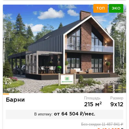
ТОП
ЭКО
Площадь
Размер
Барни
2
215 м
9х12
В ипотеку:
от 64 504 ₽/мес.
Без скидки 11 487 841 ₽