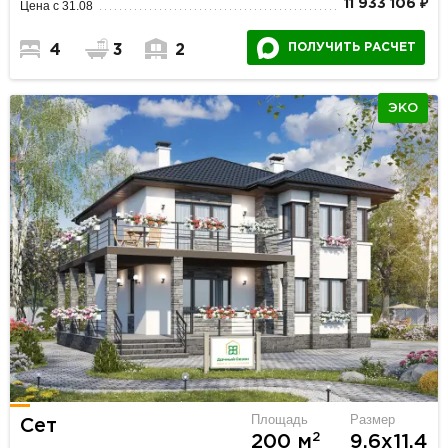
11 933 106 ₽
Цена с 31.08
ПОЛУЧИТЬ РАСЧЕТ
4
3
2
ЭКО
Площадь
Размер
Сет
2
200 м
9.6х11.4