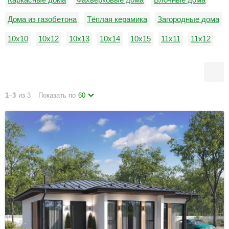
Дома из газобетона
Тёплая керамика
Загородные дома
10х10
10х12
10х13
10х14
10х15
11х11
11х12
11х13
11х14
11х15
12х12
12х13
1
–
3
из 3
Показать по
60