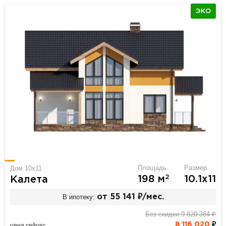
ЭКО
Площадь
Размер
Дом 10x11
2
198 м
10.1х11
Калета
В ипотеку:
от 55 141 ₽/мес.
Без скидки 9 820 384 ₽
8 116 020
₽
цена сейчас