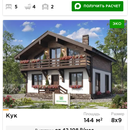
ПОЛУЧИТЬ РАСЧЕТ
5
4
2
ЭКО
Площадь
Размер
Кук
2
144 м
8х9