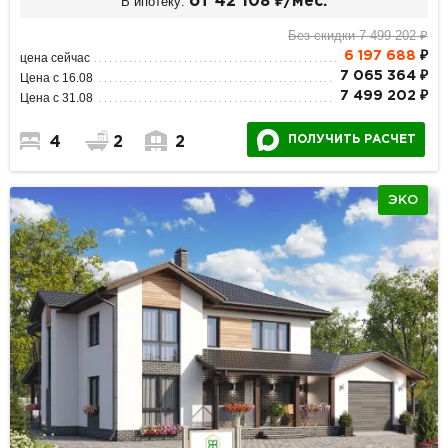
В ипотеку:
от 42 108 ₽/мес.
Без скидки 7 499 202 ₽
6 197 688
₽
цена сейчас
7 065 364 ₽
Цена с 16.08
7 499 202 ₽
Цена с 31.08
ПОЛУЧИТЬ РАСЧЕТ
4
2
2
ЭКО