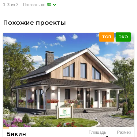
1
–
3
из 3
Показать по
60
Похожие проекты
ТОП
ЭКО
Площадь
Размер
Бикин