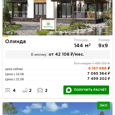
Площадь
Размер
Олинда
2
144 м
9х9
В ипотеку:
от 42 108 ₽/мес.
Без скидки 7 499 202 ₽
6 197 688
₽
цена сейчас
7 065 364 ₽
Цена с 16.08
7 499 202 ₽
Цена с 31.08
ПОЛУЧИТЬ РАСЧЕТ
4
2
2
ЭКО