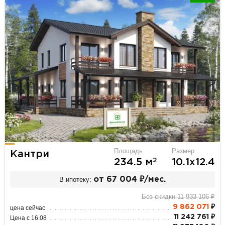
Площадь
Размер
Кантри
2
234.5 м
10.1х12.4
В ипотеку:
от 67 004 ₽/мес.
Без скидки 11 933 106 ₽
9 862 071
₽
цена сейчас
11 242 761 ₽
Цена с 16.08