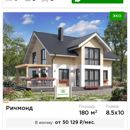
ЭКО
Площадь
Размер
Ричмонд
2
180 м
8.5х10
В ипотеку:
от 50 129 ₽/мес.