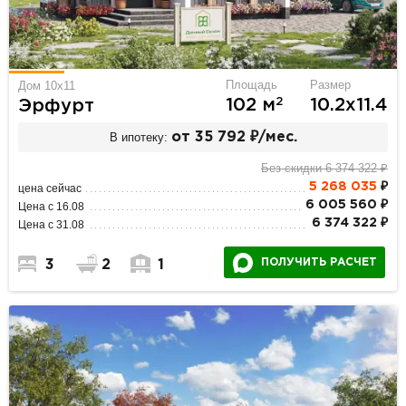
Площадь
Размер
Дом 10x11
2
102 м
10.2х11.4
Эрфурт
В ипотеку:
от 35 792 ₽/мес.
Без скидки 6 374 322 ₽
5 268 035
₽
цена сейчас
6 005 560 ₽
Цена с 16.08
6 374 322 ₽
Цена с 31.08
ПОЛУЧИТЬ РАСЧЕТ
3
2
1