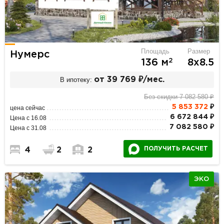
Площадь
Размер
Нумерс
2
136 м
8х8.5
В ипотеку:
от 39 769 ₽/мес.
Без скидки 7 082 580 ₽
5 853 372
₽
цена сейчас
6 672 844 ₽
Цена с 16.08
7 082 580 ₽
Цена с 31.08
ПОЛУЧИТЬ РАСЧЕТ
4
2
2
ЭКО