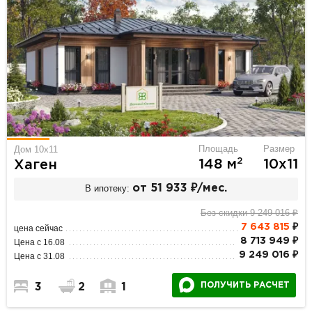
Площадь
Размер
Дом 10x11
2
148 м
10х11
Хаген
В ипотеку:
от 51 933 ₽/мес.
Без скидки 9 249 016 ₽
7 643 815
₽
цена сейчас
8 713 949 ₽
Цена с 16.08
9 249 016 ₽
Цена с 31.08
ПОЛУЧИТЬ РАСЧЕТ
3
2
1