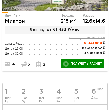
Площадь
Размер
Дом 12x14
2
215 м
12.6х14.6
Милтон
В ипотеку:
от 61 433 ₽/мес.
Без скидки 10 940 801 ₽
9 041 984
₽
цена сейчас
10 307 862 ₽
Цена с 16.08
10 940 801 ₽
Цена с 31.08
ПОЛУЧИТЬ РАСЧЕТ
4
3
2
шаг
1
2
3
4
5
6
Данные
шаг
шаг
шаг
шаг
шаг
Проект
Фундамент
Каркас и стены
Коммуникации
Крыша