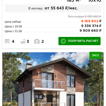
185 м
10х10
В ипотеку:
от 55 643 ₽/мес.
Без скидки 9 909 660 ₽
8 189 802
₽
цена сейчас
9 336 374 ₽
Цена с 16.08
9 909 660 ₽
Цена с 31.08
ПОЛУЧИТЬ РАСЧЕТ
4
3
2
ЭКО