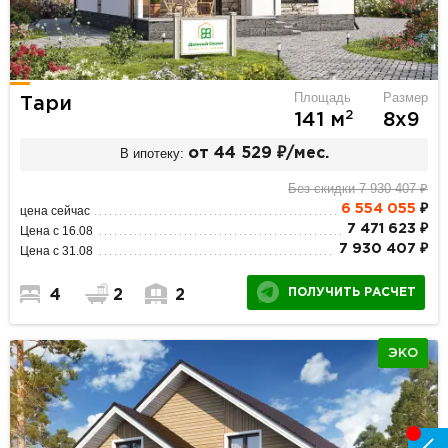
Площадь
Размер
Тари
2
141 м
8х9
В ипотеку:
от 44 529 ₽/мес.
Без скидки 7 930 407 ₽
6 554 055
₽
цена сейчас
7 471 623 ₽
Цена с 16.08
7 930 407 ₽
Цена с 31.08
ПОЛУЧИТЬ РАСЧЕТ
4
2
2
ЭКО