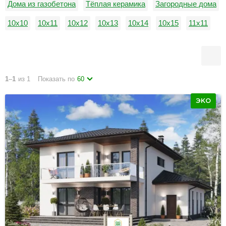
Дома из газобетона
Тёплая керамика
Загородные дома
10х10
10х11
10х12
10х13
10х14
10х15
11х11
11х12
11х13
11х14
11х15
12х12
1
–
1
из 1
Показать по
60
ЭКО