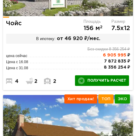
Площадь
Размер
Чойс
2
156 м
7.5х12
В ипотеку:
от 46 920 ₽/мес.
Без скидки 8 356 254 ₽
6 905 995
₽
цена сейчас
7 872 835 ₽
Цена с 16.08
8 356 254 ₽
Цена с 31.08
ПОЛУЧИТЬ РАСЧЕТ
4
2
2
Хит продаж!
ТОП
ЭКО