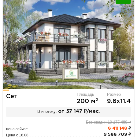
Площадь
Размер
Сет
2
200 м
9.6х11.4
В ипотеку:
от 57 147 ₽/мес.
Без скидки 10 177 489 ₽
8 411 148
₽
цена сейчас
9 588 709 ₽
Цена с 16.08