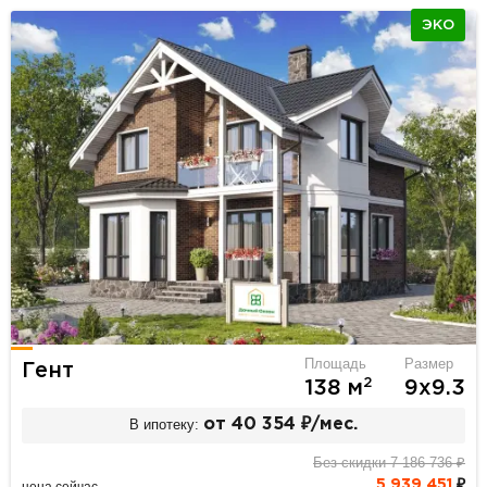
ЭКО
Площадь
Размер
Гент
2
138 м
9х9.3
В ипотеку:
от 40 354 ₽/мес.
Без скидки 7 186 736 ₽
5 939 451
₽
цена сейчас