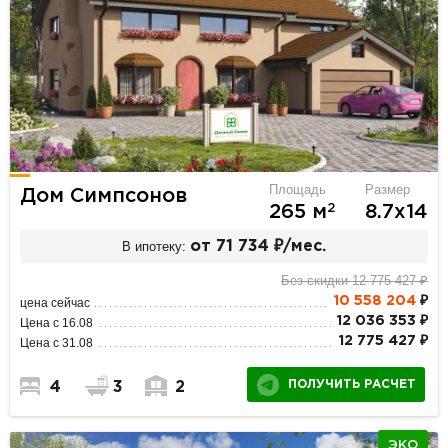
Площадь
Размер
Дом Симпсонов
2
265 м
8.7х14
В ипотеку:
от 71 734 ₽/мес.
Без скидки 12 775 427 ₽
10 558 204
₽
цена сейчас
12 036 353 ₽
Цена с 16.08
12 775 427 ₽
Цена с 31.08
ПОЛУЧИТЬ РАСЧЕТ
4
3
2
ЭКО