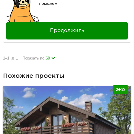
поможем
Продолжить
1
–
1
из 1
Показать по
60
Похожие проекты
ЭКО