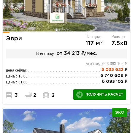
Площадь
Размер
Эври
2
117 м
7.5х8
В ипотеку:
от 34 213 ₽/мес.
Без скидки 6 093 102 ₽
5 035 622
₽
цена сейчас
5 740 609 ₽
Цена с 16.08
6 093 102 ₽
Цена с 31.08
ПОЛУЧИТЬ РАСЧЕТ
3
2
2
ЭКО