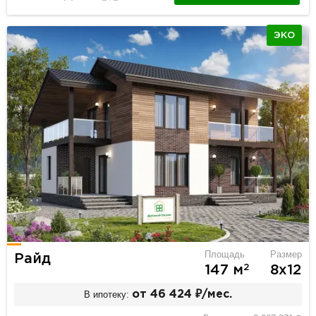
ЭКО
Площадь
Размер
Райд
2
147 м
8х12
В ипотеку:
от 46 424 ₽/мес.