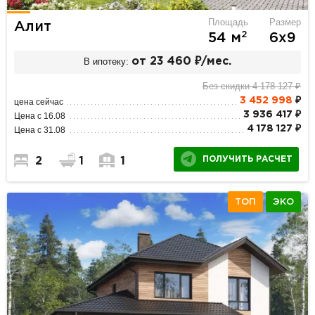
Площадь
Размер
Алит
2
54 м
6х9
В ипотеку:
от 23 460 ₽/мес.
Без скидки 4 178 127 ₽
3 452 998
₽
цена сейчас
3 936 417 ₽
Цена с 16.08
4 178 127 ₽
Цена с 31.08
ПОЛУЧИТЬ РАСЧЕТ
2
1
1
ТОП
ЭКО