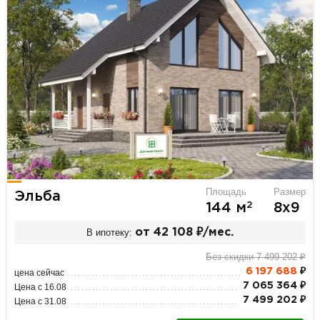
Площадь
Размер
Эльба
2
144 м
8х9
В ипотеку:
от 42 108 ₽/мес.
Без скидки 7 499 202 ₽
6 197 688
₽
цена сейчас
7 065 364 ₽
Цена с 16.08
7 499 202 ₽
Цена с 31.08