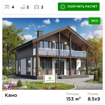
ПОЛУЧИТЬ РАСЧЕТ
4
2
2
ЭКО
Площадь
Размер
Кано
2
153 м
8.5х9