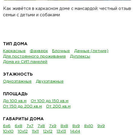
Как живётся в каркасном доме с мансардой: честный отзыв
семьи с детьми и собаками
ТИП ДОМА
Каркасные
Фахверк
Блочные
Дачные (летние)
Для постоянного проживания
Дуплексы
Дома из СИП панелей
ЭТАЖНОСТЬ
Одноэтажные
Двухэтажные
ПЛОЩАДЬ
До 100 кв.м
От 100 до 150 кв.м
От 150 до 200 кв.м
От 200 кв.м
ГАБАРИТЫ ДОМА
6х6
6х8
7х7
7х8
7х9
8х8
8х9
8х10
9х9
10х10
10х12
11х11
12х12
13х13
14х14