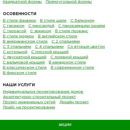
Квадратной формы
Прямоугольной формы
ОСОБЕННОСТИ
В стиле фахверк
В стиле шале
С балконом
С гаражом
С мансардой
С панорамными окнами
С террасой
С эркером
В стиле прованс
В стиле модерн
В английском стиле
В американском стиле
С 2 спальнями
С 3 спальнями
С 4 спальнями
Со вторым цветом
С котельной
С плоской крышей
С двускатной крышей
С ломаной крышей
С вальмовой крышей
В канадском стиле
В классическом стиле
В современном стиле
В финском стиле
НАШИ УСЛУГИ
Индивидуальное проектирование домов
Архитектурно-строительный проект
Проект инженерных сетей
Дизайн проект
Прайс на проектирование
АКЦИИ