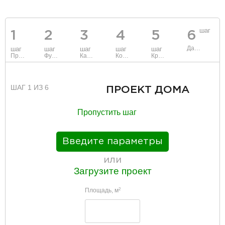
шаг
1
2
3
4
5
6
Данные
шаг
шаг
шаг
шаг
шаг
Проект
Фундамент
Каркас и стены
Коммуникации
Крыша
ШАГ 1 ИЗ 6
ПРОЕКТ ДОМА
Пропустить шаг
Введите параметры
или
Загрузите проект
Площадь, м
2