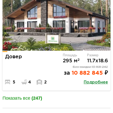
Площадь
Размер
Довер
2
295 м
11.7х18.6
Без скидки
13 168 242
за
10 882 845
₽
Подробнее
5
4
2
Показать все
(247)
разделитель