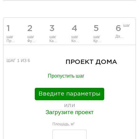
разделитель
шаг
1
2
3
4
5
6
Данные
шаг
шаг
шаг
шаг
шаг
Проект
Фундамент
Каркас и стены
Коммуникации
Крыша
ШАГ 1 ИЗ 6
ПРОЕКТ ДОМА
Пропустить шаг
Введите параметры
или
Загрузите проект
Площадь, м
2