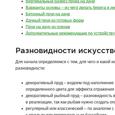
Вертикальный разрез пруда на даче
Варианты основы – из чего делать берега и д
Бетонный пруд на даче
Дачный пруд из готовых форм
Пруд на дачу из пленки
Дополнительные рекомендации по устройству 
Разновидности искусст
Для начала определяемся с тем, для чего и какой 
разновидности:
декоративный пруд – водоем под наполнение 
определенного цвета для эффекта отражения
декоративный рыбный пруд – разновидность в
в реализации, так как рыбам нужно создать о
регулярный или классический – по аналогии
с круглым или прямоугольным бассейном;