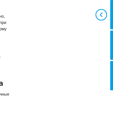
но,
 при
орму
,
а
очные