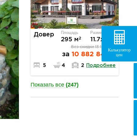
Площадь
Размер
Довер
2
295 м
11.7х18.6
Без скидки
13 168 242
Калькулятор
за
10 882 845
₽
цен
Подробнее
5
4
2
Показать все
(247)
разделитель