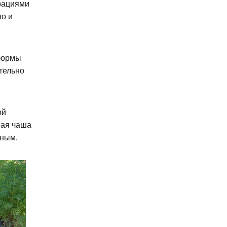
ерациями
но и
формы
тельно
ой
ная чаша
нным.