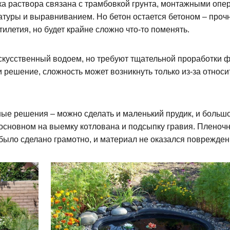
ка раствора связана с трамбовкой грунта, монтажными оп
атуры и выравниванием. Но бетон остается бетоном – проч
илетия, но будет крайне сложно что-то поменять.
скусственный водоем, но требуют тщательной проработки 
 решение, сложность может возникнуть только из-за относи
ые решения – можно сделать и маленький прудик, и больш
основном на выемку котлована и подсыпку гравия. Пленоч
было сделано грамотно, и материал не оказался поврежде