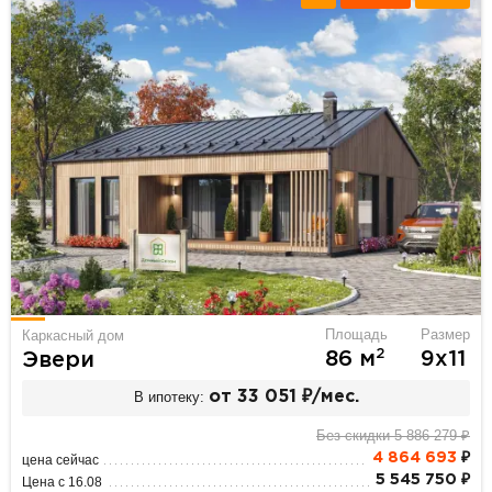
Площадь
Размер
Каркасный дом
2
86 м
9х11
Эвери
В ипотеку:
от 33 051 ₽/мес.
Без скидки 5 886 279 ₽
4 864 693
₽
цена сейчас
5 545 750 ₽
Цена с 16.08