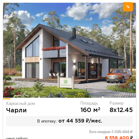
%
Площадь
Размер
Каркасный дом
2
160 м
8х12.45
Чарли
В ипотеку:
от 44 559 ₽/мес.
Без скидки 7 935 664 ₽
6 558 400
₽
цена сейчас