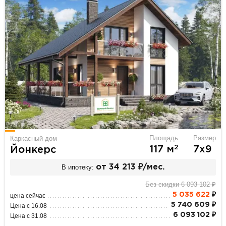
Площадь
Размер
Каркасный дом
2
117 м
7х9
Йонкерс
В ипотеку:
от 34 213 ₽/мес.
Без скидки 6 093 102 ₽
5 035 622
₽
цена сейчас
5 740 609 ₽
Цена с 16.08
6 093 102 ₽
Цена с 31.08