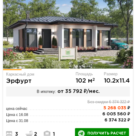
Площадь
Размер
Каркасный дом
2
102 м
10.2х11.4
Эрфурт
В ипотеку:
от 35 792 ₽/мес.
Без скидки 6 374 322 ₽
5 268 035
₽
цена сейчас
6 005 560 ₽
Цена с 16.08
6 374 322 ₽
Цена с 31.08
ПОЛУЧИТЬ РАСЧЕТ
3
2
1