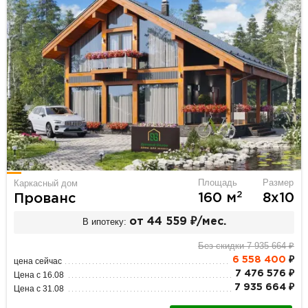
Площадь
Размер
Каркасный дом
2
160 м
8х10
Прованс
В ипотеку:
от 44 559 ₽/мес.
Без скидки 7 935 664 ₽
6 558 400
₽
цена сейчас
7 476 576 ₽
Цена с 16.08
7 935 664 ₽
Цена с 31.08