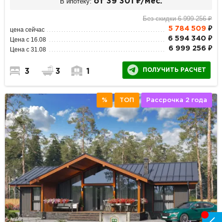
В ипотеку:
от 39 301 ₽/мес.
Без скидки 6 999 256 ₽
5 784 509
₽
цена сейчас
6 594 340 ₽
Цена с 16.08
6 999 256 ₽
Цена с 31.08
ПОЛУЧИТЬ РАСЧЕТ
3
3
1
%
ТОП
Рассрочка 2 года