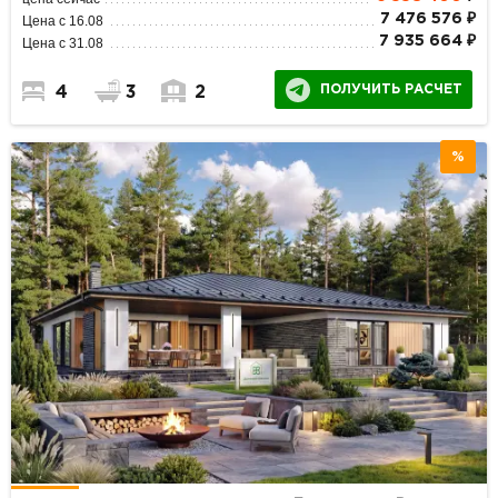
7 476 576 ₽
Цена с 16.08
7 935 664 ₽
Цена с 31.08
ПОЛУЧИТЬ РАСЧЕТ
4
3
2
%