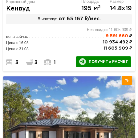
Площадь
Размер
Каркасный дом
2
195 м
14.8х19
Кенвуд
В ипотеку:
от 65 167 ₽/мес.
Без скидки 11 605 909 ₽
9 591 660
₽
цена сейчас
10 934 492 ₽
Цена с 16.08
11 605 909 ₽
Цена с 31.08
ПОЛУЧИТЬ РАСЧЕТ
3
3
1
%