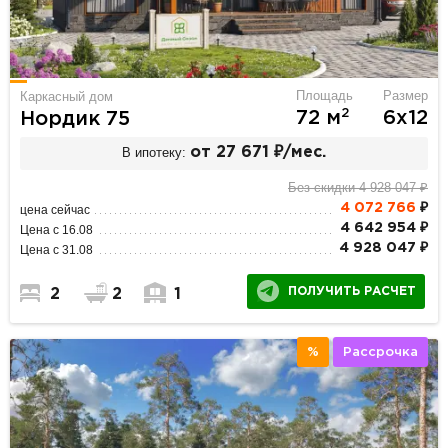
Площадь
Размер
Каркасный дом
2
72 м
6х12
Нордик 75
В ипотеку:
от 27 671 ₽/мес.
Без скидки 4 928 047 ₽
4 072 766
₽
цена сейчас
4 642 954 ₽
Цена с 16.08
4 928 047 ₽
Цена с 31.08
ПОЛУЧИТЬ РАСЧЕТ
2
2
1
%
Рассрочка