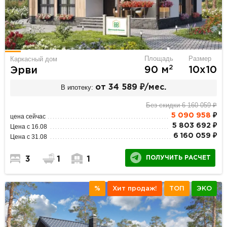
Площадь
Размер
Каркасный дом
2
90 м
10х10
Эрви
В ипотеку:
от 34 589 ₽/мес.
Без скидки 6 160 059 ₽
5 090 958
₽
цена сейчас
5 803 692 ₽
Цена с 16.08
6 160 059 ₽
Цена с 31.08
ПОЛУЧИТЬ РАСЧЕТ
3
1
1
%
Хит продаж!
ТОП
ЭКО