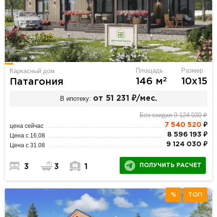
Площадь
Размер
Каркасный дом
2
146 м
10х15
Патагония
В ипотеку:
от 51 231 ₽/мес.
Без скидки 9 124 030 ₽
7 540 520
₽
цена сейчас
8 596 193 ₽
Цена с 16.08
9 124 030 ₽
Цена с 31.08
ПОЛУЧИТЬ РАСЧЕТ
3
3
1
%
ТОП