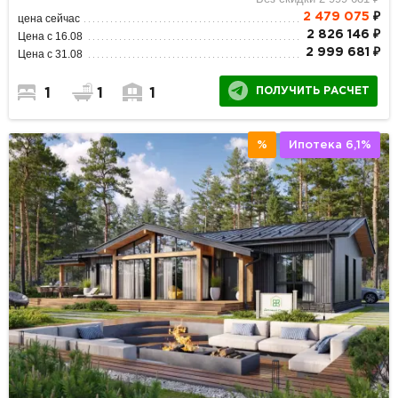
2 479 075
₽
цена сейчас
2 826 146 ₽
Цена с 16.08
2 999 681 ₽
Цена с 31.08
ПОЛУЧИТЬ РАСЧЕТ
1
1
1
%
Ипотека 6,1%