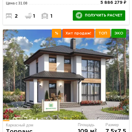
5 886 279 ₽
Цена с 31.08
ПОЛУЧИТЬ РАСЧЕТ
2
1
1
%
Хит продаж!
ТОП
ЭКО
Площадь
Размер
Каркасный дом
2
109 м
7.5х7.5
Торранс