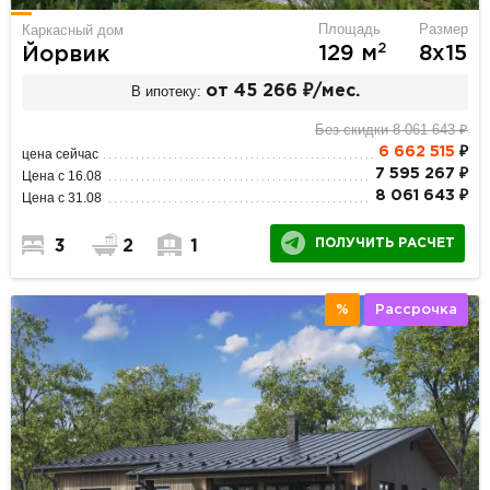
Площадь
Размер
Каркасный дом
2
129 м
8х15
Йорвик
В ипотеку:
от 45 266 ₽/мес.
Без скидки 8 061 643 ₽
6 662 515
₽
цена сейчас
7 595 267 ₽
Цена с 16.08
8 061 643 ₽
Цена с 31.08
ПОЛУЧИТЬ РАСЧЕТ
3
2
1
%
Рассрочка