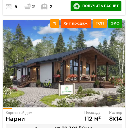
ПОЛУЧИТЬ РАСЧЕТ
5
2
2
%
Хит продаж!
ТОП
ЭКО
Площадь
Размер
Каркасный дом
2
112 м
8х14
Нарни