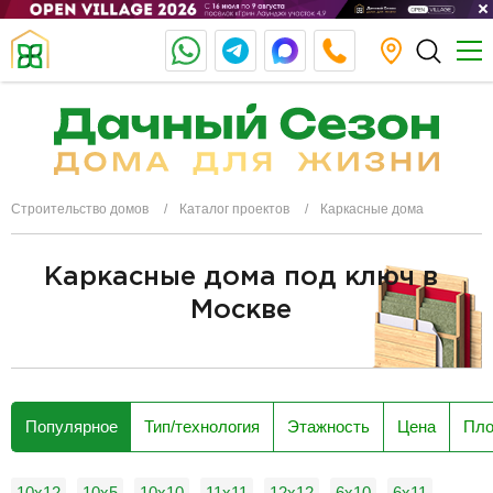
Строительство домов
Каталог проектов
Каркасные дома
Каркасные дома под ключ в
Москве
разделитель
Популярное
Тип/технология
Этажность
Цена
Пл
10x12
10x5
10х10
11х11
12x12
6x10
6x11