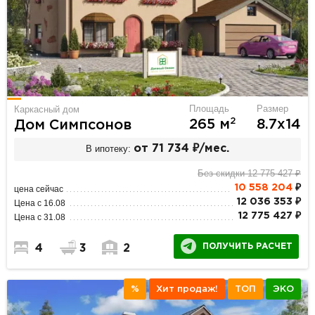
Площадь
Размер
Каркасный дом
2
265 м
8.7х14
Дом Симпсонов
В ипотеку:
от 71 734 ₽/мес.
Без скидки 12 775 427 ₽
10 558 204
₽
цена сейчас
12 036 353 ₽
Цена с 16.08
12 775 427 ₽
Цена с 31.08
ПОЛУЧИТЬ РАСЧЕТ
4
3
2
%
Хит продаж!
ТОП
ЭКО