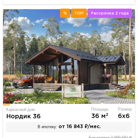
%
ТОП
Рассрочка 2 года
Площадь
Размер
Каркасный дом
2
36 м
6х6
Нордик 36
В ипотеку:
от 16 843 ₽/мес.
Без скидки 2 999 681 ₽