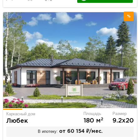
%
Площадь
Размер
Каркасный дом
2
180 м
9.2х20
Любек
В ипотеку:
от 60 154 ₽/мес.