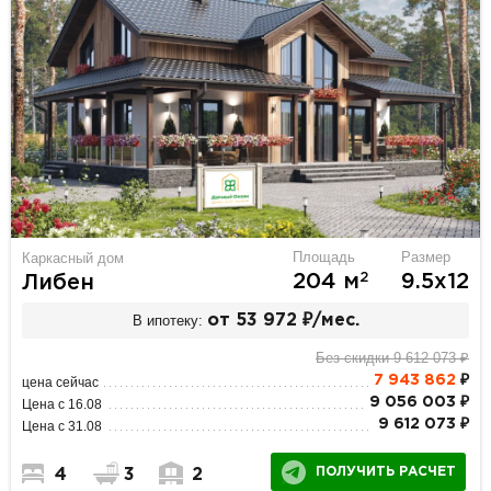
Площадь
Размер
Каркасный дом
2
204 м
9.5х12
Либен
В ипотеку:
от 53 972 ₽/мес.
Без скидки 9 612 073 ₽
7 943 862
₽
цена сейчас
9 056 003 ₽
Цена с 16.08
9 612 073 ₽
Цена с 31.08
ПОЛУЧИТЬ РАСЧЕТ
4
3
2