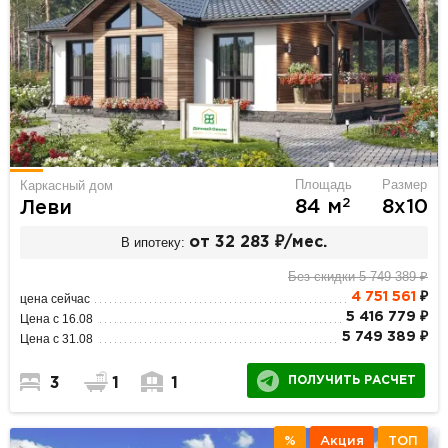
Площадь
Размер
Каркасный дом
2
84 м
8х10
Леви
В ипотеку:
от 32 283 ₽/мес.
Без скидки 5 749 389 ₽
4 751 561
₽
цена сейчас
5 416 779 ₽
Цена с 16.08
5 749 389 ₽
Цена с 31.08
ПОЛУЧИТЬ РАСЧЕТ
3
1
1
%
Акция
ТОП