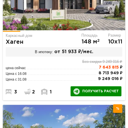
Площадь
Размер
Каркасный дом
2
148 м
10х11
Хаген
В ипотеку:
от 51 933 ₽/мес.
Без скидки 9 249 016 ₽
7 643 815
₽
цена сейчас
8 713 949 ₽
Цена с 16.08
9 249 016 ₽
Цена с 31.08
ПОЛУЧИТЬ РАСЧЕТ
3
2
1
%