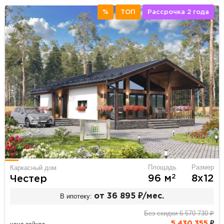
%
ТОП
Рассрочка 2 года
Площадь
Размер
Каркасный дом
2
96 м
8х12
Честер
В ипотеку:
от 36 895 ₽/мес.
Без скидки 6 570 730 ₽
5 430 355
₽