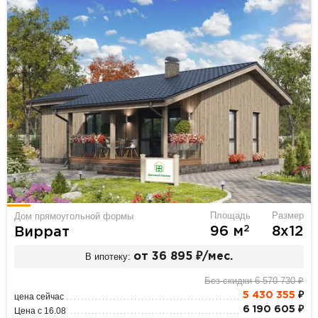
Площадь
Размер
Дом прямоугольной формы
2
96 м
8х12
Виррат
В ипотеку:
от 36 895 ₽/мес.
Без скидки 6 570 730 ₽
5 430 355
₽
цена сейчас
6 190 605 ₽
Цена с 16.08