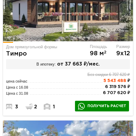
Площадь
Размер
Дом прямоугольной формы
2
98 м
9х12
Тимро
В ипотеку:
от 37 663 ₽/мес.
Без скидки 6 707 620 ₽
5 543 488
₽
цена сейчас
6 319 576 ₽
Цена с 16.08
6 707 620 ₽
Цена с 31.08
ПОЛУЧИТЬ РАСЧЕТ
3
2
1