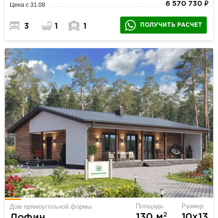
6 570 730 ₽
Цена с 31.08
ПОЛУЧИТЬ РАСЧЕТ
3
1
1
Площадь
Размер
Дом прямоугольной формы
2
130 м
10х13
Дофин