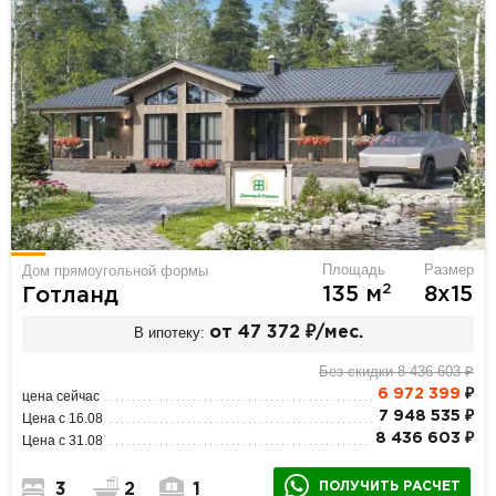
Площадь
Размер
Дом прямоугольной формы
2
135 м
8х15
Готланд
В ипотеку:
от 47 372 ₽/мес.
Без скидки 8 436 603 ₽
6 972 399
₽
цена сейчас
7 948 535 ₽
Цена с 16.08
8 436 603 ₽
Цена с 31.08
ПОЛУЧИТЬ РАСЧЕТ
3
2
1