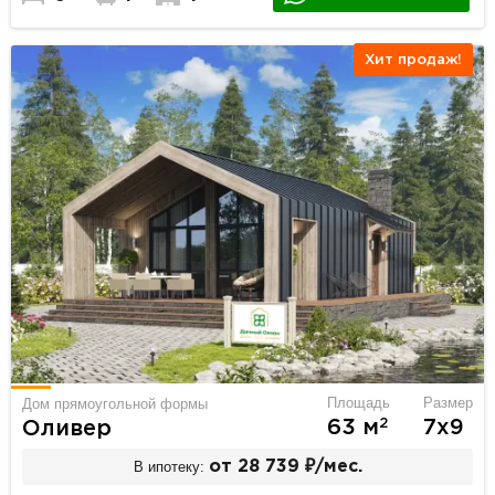
Хит продаж!
Площадь
Размер
Дом прямоугольной формы
2
63 м
7х9
Оливер
В ипотеку:
от 28 739 ₽/мес.