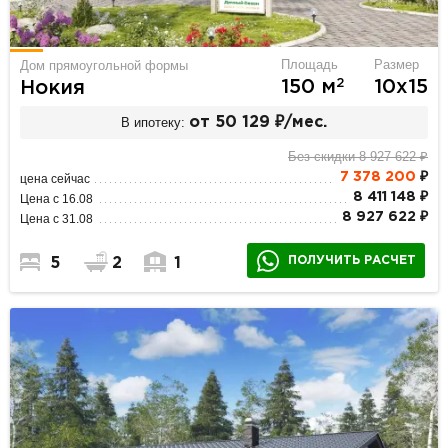
Площадь
Размер
Дом прямоугольной формы
2
150 м
10х15
Нокия
В ипотеку:
от 50 129 ₽/мес.
Без скидки 8 927 622 ₽
7 378 200
₽
цена сейчас
8 411 148 ₽
Цена с 16.08
8 927 622 ₽
Цена с 31.08
ПОЛУЧИТЬ РАСЧЕТ
5
2
1