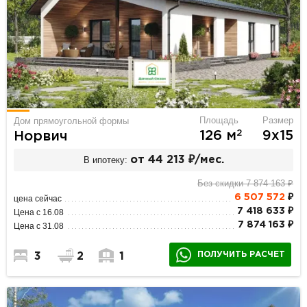
Площадь
Размер
Дом прямоугольной формы
2
126 м
9х15
Норвич
В ипотеку:
от 44 213 ₽/мес.
Без скидки 7 874 163 ₽
6 507 572
₽
цена сейчас
7 418 633 ₽
Цена с 16.08
7 874 163 ₽
Цена с 31.08
ПОЛУЧИТЬ РАСЧЕТ
3
2
1