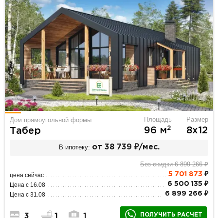
Площадь
Размер
Дом прямоугольной формы
2
96 м
8х12
Табер
В ипотеку:
от 38 739 ₽/мес.
Без скидки 6 899 266 ₽
5 701 873
₽
цена сейчас
6 500 135 ₽
Цена с 16.08
6 899 266 ₽
Цена с 31.08
ПОЛУЧИТЬ РАСЧЕТ
3
1
1