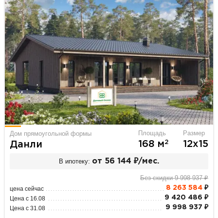
Площадь
Размер
Дом прямоугольной формы
2
168 м
12х15
Данли
В ипотеку:
от 56 144 ₽/мес.
Без скидки 9 998 937 ₽
8 263 584
₽
цена сейчас
9 420 486 ₽
Цена с 16.08
9 998 937 ₽
Цена с 31.08