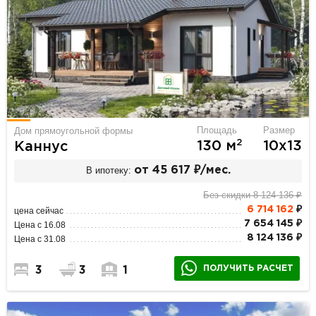
Площадь
Размер
Дом прямоугольной формы
2
130 м
10х13
Каннус
В ипотеку:
от 45 617 ₽/мес.
Без скидки 8 124 136 ₽
6 714 162
₽
цена сейчас
7 654 145 ₽
Цена с 16.08
8 124 136 ₽
Цена с 31.08
ПОЛУЧИТЬ РАСЧЕТ
3
3
1