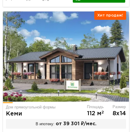
Хит продаж!
Площадь
Размер
Дом прямоугольной формы
2
112 м
8х14
Кеми
В ипотеку:
от 39 301 ₽/мес.