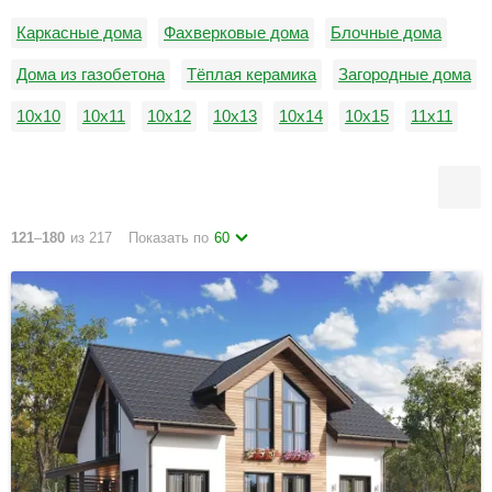
Каркасные дома
Фахверковые дома
Блочные дома
Дома из газобетона
Тёплая керамика
Загородные дома
10х10
10х11
10х12
10х13
10х14
10х15
11х11
11х12
11х13
11х14
11х15
12х12
121
–
180
из 217
Показать по
60