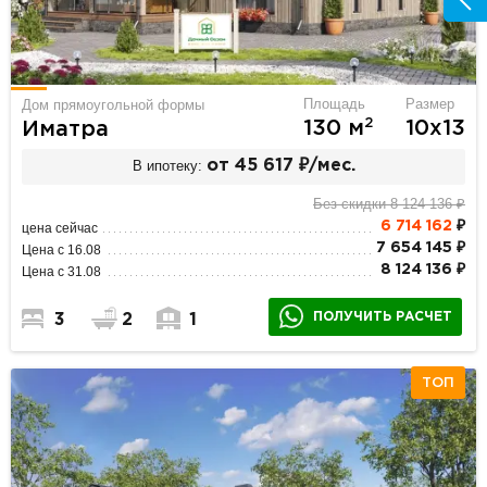
Площадь
Размер
Дом прямоугольной формы
2
130 м
10х13
Иматра
В ипотеку:
от 45 617 ₽/мес.
Без скидки 8 124 136 ₽
6 714 162
₽
цена сейчас
7 654 145 ₽
Цена с 16.08
8 124 136 ₽
Цена с 31.08
ПОЛУЧИТЬ РАСЧЕТ
3
2
1
ТОП