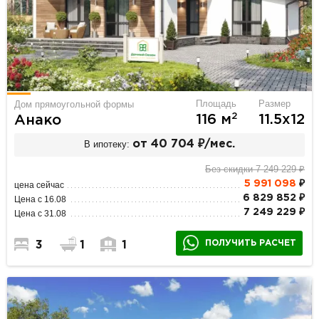
Площадь
Размер
Дом прямоугольной формы
2
116 м
11.5х12
Анако
В ипотеку:
от 40 704 ₽/мес.
Без скидки 7 249 229 ₽
5 991 098
₽
цена сейчас
6 829 852 ₽
Цена с 16.08
7 249 229 ₽
Цена с 31.08
ПОЛУЧИТЬ РАСЧЕТ
3
1
1