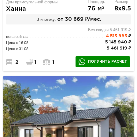
Площадь
Размер
Дом прямоугольной формы
2
76 м
8х9.5
Ханна
В ипотеку:
от 30 669 ₽/мес.
Без скидки 5 461 919 ₽
4 513 983
₽
цена сейчас
5 145 940 ₽
Цена с 16.08
5 461 919 ₽
Цена с 31.08
ПОЛУЧИТЬ РАСЧЕТ
2
1
1