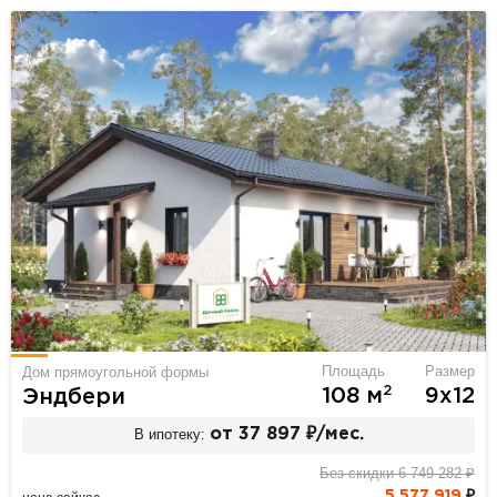
Площадь
Размер
Дом прямоугольной формы
2
108 м
9х12
Эндбери
В ипотеку:
от 37 897 ₽/мес.
Без скидки 6 749 282 ₽
5 577 919
₽