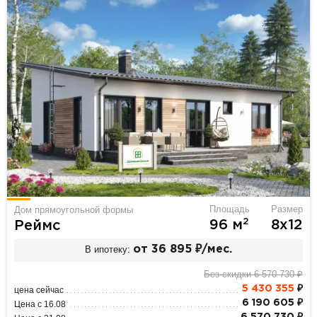
Площадь
Размер
Дом прямоугольной формы
2
96 м
8х12
Реймс
В ипотеку:
от 36 895 ₽/мес.
Без скидки 6 570 730 ₽
5 430 355
₽
цена сейчас
6 190 605 ₽
Цена с 16.08
6 570 730 ₽