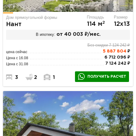
Площадь
Размер
Дом прямоугольной формы
2
114 м
12х13
Нант
В ипотеку:
от 40 003 ₽/мес.
Без скидки 7 124 242 ₽
5 887 804
₽
цена сейчас
6 712 096 ₽
Цена с 16.08
7 124 242 ₽
Цена с 31.08
ПОЛУЧИТЬ РАСЧЕТ
3
2
1