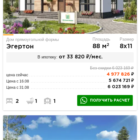
Площадь
Размер
Дом прямоугольной формы
2
88 м
8х11
Эгертон
В ипотеку:
от 33 820 ₽/мес.
Без скидки 6 023 169 ₽
4 977 826
₽
цена сейчас
5 674 721 ₽
Цена с 16.08
6 023 169 ₽
Цена с 31.08
ПОЛУЧИТЬ РАСЧЕТ
2
1
1