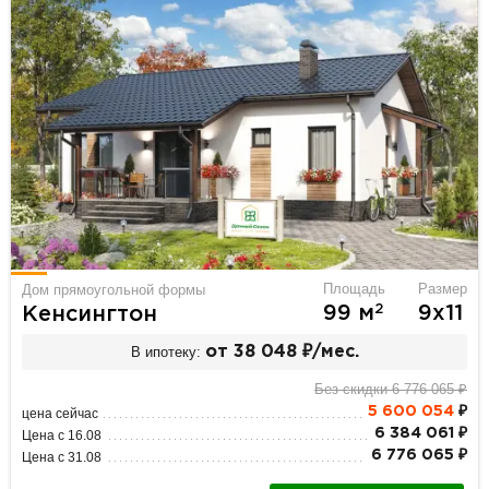
Площадь
Размер
Дом прямоугольной формы
2
99 м
9х11
Кенсингтон
В ипотеку:
от 38 048 ₽/мес.
Без скидки 6 776 065 ₽
5 600 054
₽
цена сейчас
6 384 061 ₽
Цена с 16.08
6 776 065 ₽
Цена с 31.08