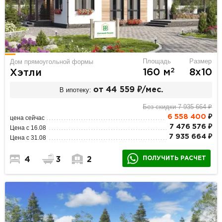
Площадь
Размер
Дом прямоугольной формы
2
160 м
8х10
Хэтли
В ипотеку:
от 44 559 ₽/мес.
Без скидки 7 935 664 ₽
6 558 400
₽
цена сейчас
7 476 576 ₽
Цена с 16.08
7 935 664 ₽
Цена с 31.08
ПОЛУЧИТЬ РАСЧЕТ
4
3
2