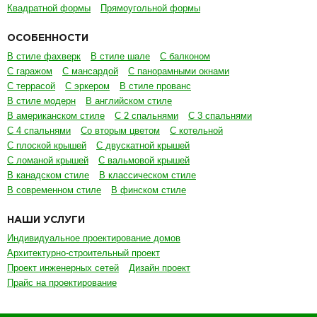
Квадратной формы
Прямоугольной формы
ОСОБЕННОСТИ
В стиле фахверк
В стиле шале
С балконом
С гаражом
С мансардой
С панорамными окнами
С террасой
С эркером
В стиле прованс
В стиле модерн
В английском стиле
В американском стиле
С 2 спальнями
С 3 спальнями
С 4 спальнями
Со вторым цветом
С котельной
С плоской крышей
С двускатной крышей
С ломаной крышей
С вальмовой крышей
В канадском стиле
В классическом стиле
В современном стиле
В финском стиле
НАШИ УСЛУГИ
Индивидуальное проектирование домов
Архитектурно-строительный проект
Проект инженерных сетей
Дизайн проект
Прайс на проектирование