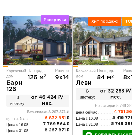
Рассрочка
Хит продаж!
ТОП
Площадь
Размер
Площадь
Разме
Каркасный
Каркасный
дом
дом
2
126 м
9х14
2
84 м
8х1
Барн
Леви
126
В
от 32 283 ₽/
ипотеку:
мес.
В
от 46 424 ₽/
ипотеку:
мес.
Без скидки 5 749 389
Без скидки 8 267 871 ₽
4 751 561
цена сейчас
5 416 779 
6 832 951
₽
Цена с 16.08
цена сейчас
5 749 389 
7 789 564 ₽
Цена с 31.08
Цена с 16.08
8 267 871 ₽
Цена с 31.08