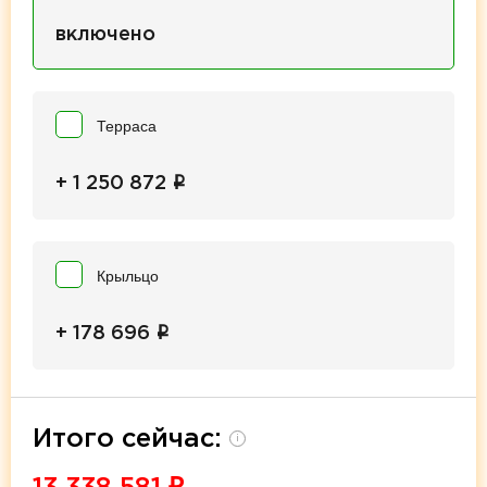
включено
Терраса
i
+ 1 250 872
Крыльцо
i
+ 178 696
Итого сейчас:
i