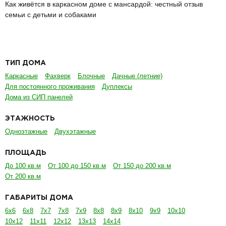
Как живётся в каркасном доме с мансардой: честный отзыв
семьи с детьми и собаками
ТИП ДОМА
Каркасные
Фахверк
Блочные
Дачные (летние)
Для постоянного проживания
Дуплексы
Дома из СИП панелей
ЭТАЖНОСТЬ
Одноэтажные
Двухэтажные
ПЛОЩАДЬ
До 100 кв.м
От 100 до 150 кв.м
От 150 до 200 кв.м
От 200 кв.м
ГАБАРИТЫ ДОМА
6х6
6х8
7х7
7х8
7х9
8х8
8х9
8х10
9х9
10х10
10х12
11х11
12х12
13х13
14х14