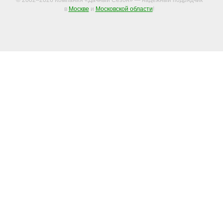
© 2002–2026 Компания «Дачный Сезон» — надежный подрядчик
в
Москве
и
Московской области
!