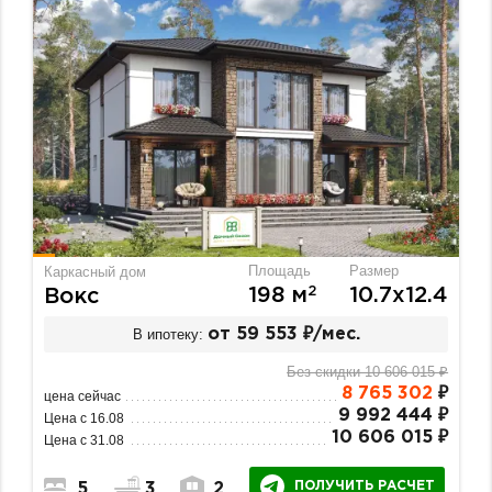
Площадь
Размер
Каркасный дом
2
198 м
10.7х12.4
Вокс
В ипотеку:
от 59 553 ₽/мес.
Без скидки 10 606 015 ₽
8 765 302
₽
цена сейчас
9 992 444 ₽
Цена с 16.08
10 606 015 ₽
Цена с 31.08
ПОЛУЧИТЬ РАСЧЕТ
5
3
2