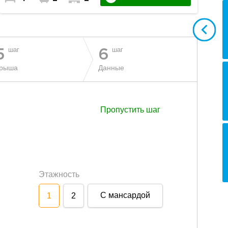
шаг
шаг
5
6
рыша
Данные
Пропустить шаг
Этажность
С мансардой
1
2