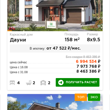
Площадь
Размер
Каркасный дом
2
158 м
8х9.5
Дауни
В ипотеку:
от 47 522 ₽/мес.
Без скидки 8 463 386 ₽
6 994 534
₽
цена сейчас
7 973 768 ₽
Цена с 16.08
8 463 386 ₽
Цена с 31.08
ПОЛУЧИТЬ РАСЧЕТ
4
2
2
ТОП
ЭКО