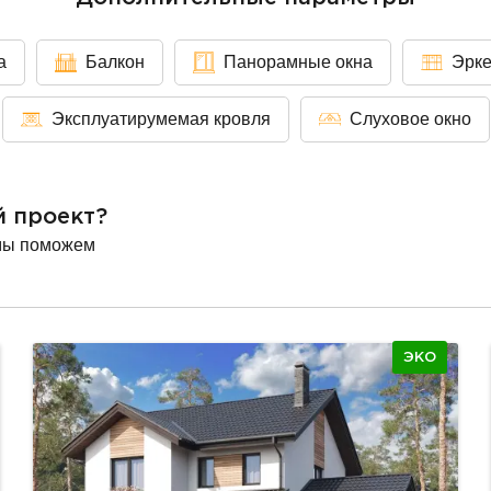
а
Балкон
Панорамные окна
Эрк
Эксплуатирумемая кровля
Слуховое окно
й проект?
мы поможем
ЭКО