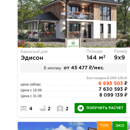
Площадь
Размер
Каркасный дом
2
144 м
9х9
Эдисон
В ипотеку:
от 45 477 ₽/мес.
Без скидки 8 099 139 ₽
6 693 503
₽
цена сейчас
7 630 593 ₽
Цена с 16.08
8 099 139 ₽
Цена с 31.08
ПОЛУЧИТЬ РАСЧЕТ
4
2
2
ТОП
ЭКО