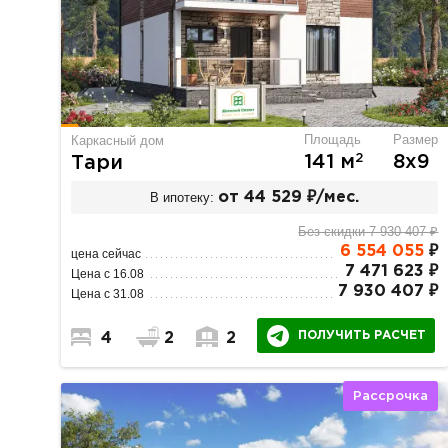
Площадь
Размер
Каркасный дом
2
141 м
8х9
Тари
В ипотеку:
от 44 529 ₽/мес.
Без скидки 7 930 407 ₽
6 554 055
₽
цена сейчас
7 471 623 ₽
Цена с 16.08
7 930 407 ₽
Цена с 31.08
ПОЛУЧИТЬ РАСЧЕТ
4
2
2
Рассрочка