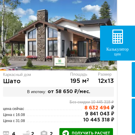
Калькулятор
цен
Площадь
Размер
Каркасный дом
2
195 м
12х13
Шато
В ипотеку:
от 58 650 ₽/мес.
Без скидки 10 445 318 ₽
8 632 494
₽
цена сейчас
9 841 043 ₽
Цена с 16.08
10 445 318 ₽
Цена с 31.08
ПОЛУЧИТЬ РАСЧЕТ
4
2
2