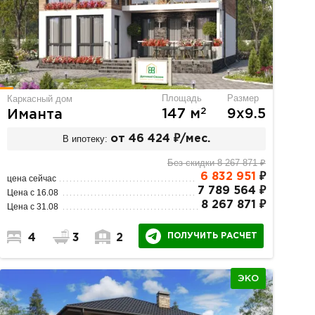
Площадь
Размер
Каркасный дом
2
147 м
9х9.5
Иманта
В ипотеку:
от 46 424 ₽/мес.
Без скидки 8 267 871 ₽
6 832 951
₽
цена сейчас
7 789 564 ₽
Цена с 16.08
8 267 871 ₽
Цена с 31.08
ПОЛУЧИТЬ РАСЧЕТ
4
3
2
ЭКО