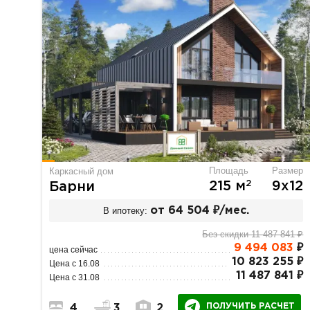
Площадь
Размер
Каркасный дом
2
215 м
9х12
Барни
В ипотеку:
от 64 504 ₽/мес.
Без скидки 11 487 841 ₽
9 494 083
₽
цена сейчас
10 823 255 ₽
Цена с 16.08
11 487 841 ₽
Цена с 31.08
ПОЛУЧИТЬ РАСЧЕТ
4
3
2