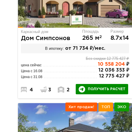
Площадь
Размер
Каркасный дом
2
265 м
8.7х14
Дом Симпсонов
В ипотеку:
от 71 734 ₽/мес.
Без скидки 12 775 427 ₽
10 558 204
₽
цена сейчас
12 036 353 ₽
Цена с 16.08
12 775 427 ₽
Цена с 31.08
ПОЛУЧИТЬ РАСЧЕТ
4
3
2
Хит продаж!
ТОП
ЭКО