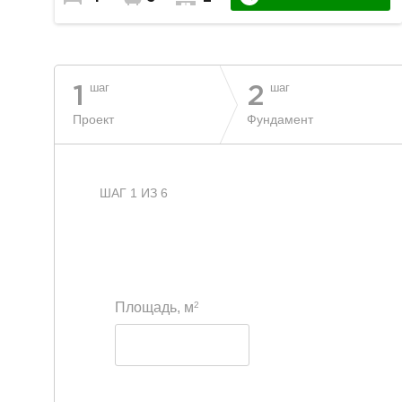
шаг
шаг
1
2
Проект
Фундамент
ШАГ 1 ИЗ 6
2
Площадь, м