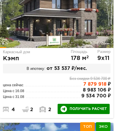
Площадь
Размер
Каркасный дом
2
178 м
9х11
Кэмп
В ипотеку:
от 53 537 ₽/мес.
Без скидки 9 534 700 ₽
7 879 918
₽
цена сейчас
8 983 106 ₽
Цена с 16.08
9 534 700 ₽
Цена с 31.08
ПОЛУЧИТЬ РАСЧЕТ
4
2
2
ТОП
ЭКО