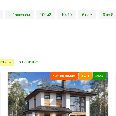
с балконом
100м2
10х10
6 на 6
6 на 8
ости
по новизне
Хит продаж!
ТОП
ЭКО