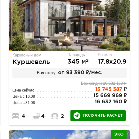
Площадь
Размер
Каркасный дом
2
345 м
17.8х20.9
Куршевель
В ипотеку:
от 93 390 ₽/мес.
Без скидки 16 632 160 ₽
13 745 587
₽
цена сейчас
15 669 969 ₽
Цена с 16.08
16 632 160 ₽
Цена с 31.08
ПОЛУЧИТЬ РАСЧЕТ
4
4
2
ЭКО