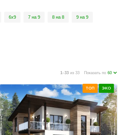
6х9
7 на 9
8 на 8
9 на 9
1
–
33
из 33
Показать по
60
ТОП
ЭКО