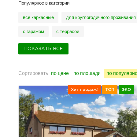
Популярное в категории
все каркасные
для круглогодичного проживания
с гаражом
с террасой
ПОКАЗАТЬ ВСЕ
Сортировать
по цене
по площади
по популярн
Хит продаж!
ТОП
ЭКО