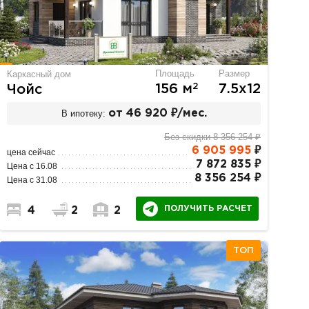
Площадь
Размер
Каркасный дом
2
156 м
7.5х12
Чойс
В ипотеку:
от 46 920 ₽/мес.
Без скидки 8 356 254 ₽
6 905 995
₽
цена сейчас
7 872 835 ₽
Цена с 16.08
8 356 254 ₽
Цена с 31.08
ПОЛУЧИТЬ РАСЧЕТ
4
2
2
ТОП