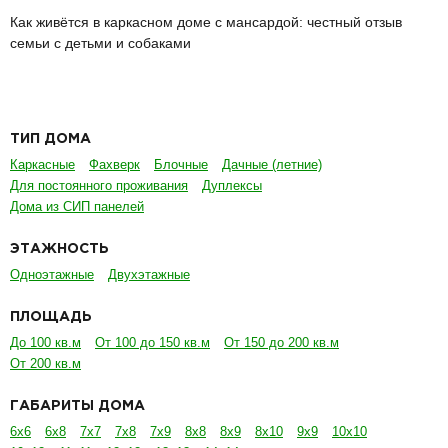
Как живётся в каркасном доме с мансардой: честный отзыв
семьи с детьми и собаками
ТИП ДОМА
Каркасные
Фахверк
Блочные
Дачные (летние)
Для постоянного проживания
Дуплексы
Дома из СИП панелей
ЭТАЖНОСТЬ
Одноэтажные
Двухэтажные
ПЛОЩАДЬ
До 100 кв.м
От 100 до 150 кв.м
От 150 до 200 кв.м
От 200 кв.м
ГАБАРИТЫ ДОМА
6х6
6х8
7х7
7х8
7х9
8х8
8х9
8х10
9х9
10х10