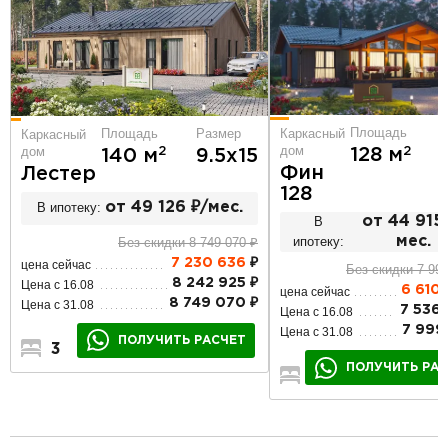
Площадь
Площадь
Размер
Каркасный
Каркасный
дом
дом
2
2
128 м
140 м
9.5х15
Фин
Лестер
128
В ипотеку:
от 49 126 ₽/мес.
В
от 44 915
ипотеку:
мес.
Без скидки 8 749 070 ₽
7 230 636
₽
цена сейчас
Без скидки 7 999
8 242 925 ₽
Цена с 16.08
6 610
цена сейчас
8 749 070 ₽
Цена с 31.08
7 536 
Цена с 16.08
7 999 
Цена с 31.08
ПОЛУЧИТЬ РАСЧЕТ
3
2
1
ПОЛУЧИТЬ РА
3
2
1