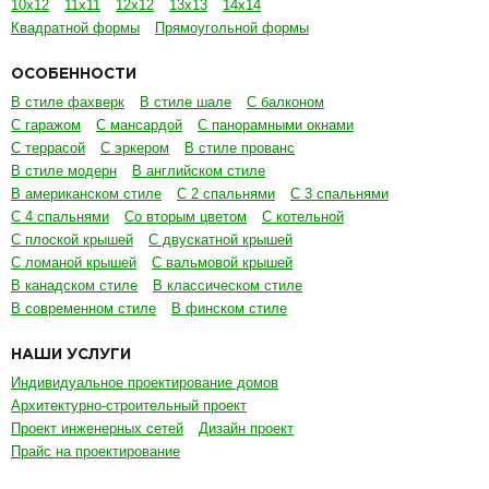
10х12
11х11
12х12
13х13
14х14
Квадратной формы
Прямоугольной формы
ОСОБЕННОСТИ
В стиле фахверк
В стиле шале
С балконом
С гаражом
С мансардой
С панорамными окнами
С террасой
С эркером
В стиле прованс
В стиле модерн
В английском стиле
В американском стиле
С 2 спальнями
С 3 спальнями
С 4 спальнями
Со вторым цветом
С котельной
С плоской крышей
С двускатной крышей
С ломаной крышей
С вальмовой крышей
В канадском стиле
В классическом стиле
В современном стиле
В финском стиле
НАШИ УСЛУГИ
Индивидуальное проектирование домов
Архитектурно-строительный проект
Проект инженерных сетей
Дизайн проект
Прайс на проектирование