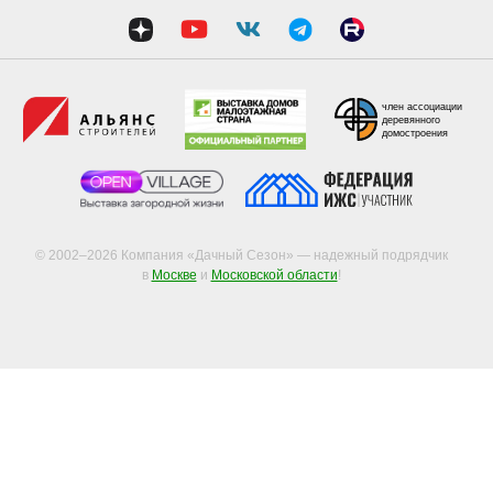
член ассоциации
деревянного
домостроения
© 2002–2026 Компания «Дачный Сезон» — надежный подрядчик
в
Москве
и
Московской области
!