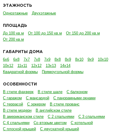
ЭТАЖНОСТЬ
Одноэтажные
Двухэтажные
ПЛОЩАДЬ
До 100 кв.м
От 100 до 150 кв.м
От 150 до 200 кв.м
От 200 кв.м
ГАБАРИТЫ ДОМА
6х6
6х8
7х7
7х8
7х9
8х8
8х9
8х10
9х9
10х10
10х12
11х11
12х12
13х13
14х14
Квадратной формы
Прямоугольной формы
ОСОБЕННОСТИ
В стиле фахверк
В стиле шале
С балконом
С гаражом
С мансардой
С панорамными окнами
С террасой
С эркером
В стиле прованс
В стиле модерн
В английском стиле
В американском стиле
С 2 спальнями
С 3 спальнями
С 4 спальнями
Со вторым цветом
С котельной
С плоской крышей
С двускатной крышей