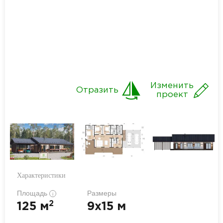
Изменить
Отразить
проект
Характеристики
Площадь
Размеры
i
2
125 м
9x15 м