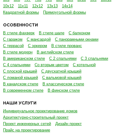
10х12
11х11
12х12
13х13
14х14
Квадратной формы
Прямоугольной формы
ОСОБЕННОСТИ
В стиле фахверк
В стиле шале
С балконом
С гаражом
С мансардой
С панорамными окнами
С террасой
С эркером
В стиле прованс
В стиле модерн
В английском стиле
В американском стиле
С 2 спальнями
С 3 спальнями
С 4 спальнями
Со вторым цветом
С котельной
С плоской крышей
С двускатной крышей
С ломаной крышей
С вальмовой крышей
В канадском стиле
В классическом стиле
В современном стиле
В финском стиле
НАШИ УСЛУГИ
Индивидуальное проектирование домов
Архитектурно-строительный проект
Проект инженерных сетей
Дизайн проект
Прайс на проектирование