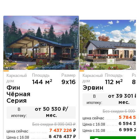
Площадь
Размер
Площадь
Раз
Каркасный
Каркасный
дом
дом
2
2
144 м
9х16
112 м
8х
Фин
Эрвин
Чёрная
В
от 39 301 ₽
Серия
ипотеку:
мес.
В
от 50 530 ₽/
Без скидки 6 999 2
ипотеку:
мес.
5 784 5
цена сейчас
Без скидки 8 999 043 ₽
6 594 34
Цена с 16.08
6 999 25
Цена с 31.08
7 437 226
₽
цена сейчас
8 478 437 ₽
Цена с 16.08