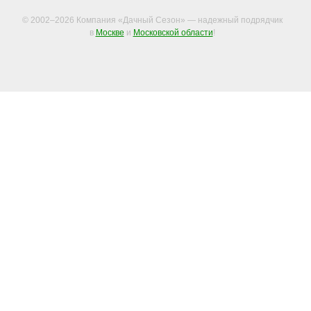
© 2002–2026 Компания «Дачный Сезон» — надежный подрядчик
в
Москве
и
Московской области
!