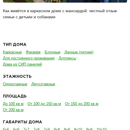
Как живётся в каркасном доме с мансардой: честный отзыв
семьи с детьми и собаками
ТИП ДОМА
Каркасные
Фахверк
Блочные
Дачные (летние)
Для постоянного проживания
Дуплексы
Дома из СИП панелей
ЭТАЖНОСТЬ
Одноэтажные
Двухэтажные
ПЛОЩАДЬ
До 100 кв.м
От 100 до 150 кв.м
От 150 до 200 кв.м
От 200 кв.м
ГАБАРИТЫ ДОМА
6х6
6х8
7х7
7х8
7х9
8х8
8х9
8х10
9х9
10х10