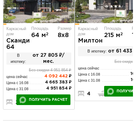
Площадь
Р
Площадь
Размер
Каркасный
Каркасный
дом
дом
2
2
215 м
1
64 м
8х8
Милтон
Сканди
64
В ипотеку:
от 61 433 
В
от 27 805 ₽/
Без скидки 
ипотеку:
мес.
9
цена сейчас
Без скидки 4 951 854 ₽
10
Цена с 16.08
4 092 442
₽
цена сейчас
10
Цена с 31.08
4 665 383 ₽
Цена с 16.08
4 951 854 ₽
Цена с 31.08
ПОЛУЧИТ
4
3
2
ПОЛУЧИТЬ РАСЧЕТ
2
1
1