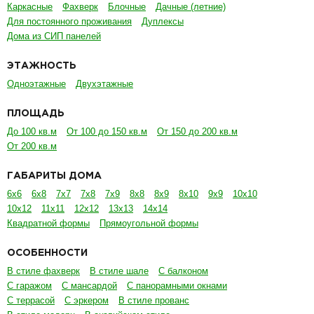
Каркасные
Фахверк
Блочные
Дачные (летние)
Для постоянного проживания
Дуплексы
Дома из СИП панелей
ЭТАЖНОСТЬ
Одноэтажные
Двухэтажные
ПЛОЩАДЬ
До 100 кв.м
От 100 до 150 кв.м
От 150 до 200 кв.м
От 200 кв.м
ГАБАРИТЫ ДОМА
6х6
6х8
7х7
7х8
7х9
8х8
8х9
8х10
9х9
10х10
10х12
11х11
12х12
13х13
14х14
Квадратной формы
Прямоугольной формы
ОСОБЕННОСТИ
В стиле фахверк
В стиле шале
С балконом
С гаражом
С мансардой
С панорамными окнами
С террасой
С эркером
В стиле прованс