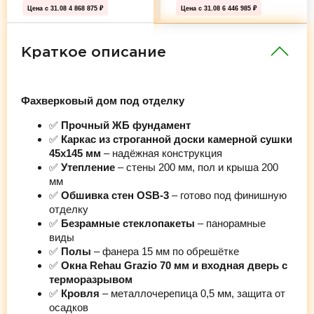
Цена с 31.08
4 868 875 ₽
Цена с 31.08
6 446 985 ₽
Краткое описание
Фахверковый дом под отделку
✅
Прочный ЖБ фундамент
✅
Каркас из строганной доски камерной сушки
45х145 мм
– надёжная конструкция
✅
Утепление
– стены 200 мм, пол и крыша 200
мм
✅
Обшивка стен OSB-3
– готово под финишную
отделку
✅
Безрамные стеклопакеты
– панорамные
виды
✅
Полы
– фанера 15 мм по обрешётке
✅
Окна Rehau Grazio 70 мм и входная дверь с
терморазрывом
✅
Кровля
– металлочерепица 0,5 мм, защита от
осадков