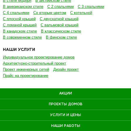
В стиле модерн
В английском стиле
В американском стиле
С 2 спальнями
С 3 спальнями
С 4 спальнями
Со вторым цветом
С котельной
С плоской крышей
С двускатной крышей
С ломаной крышей
С вальмовой крышей
В канадском стиле
В классическом стиле
В современном стиле
В финском стиле
НАШИ УСЛУГИ
Индивидуальное проектирование домов
Архитектурно-строительный проект
Проект инженерных сетей
Дизайн проект
Прайс на проектирование
АКЦИИ
ПРОЕКТЫ ДОМОВ
УСЛУГИ И ЦЕНЫ
НАШИ РАБОТЫ