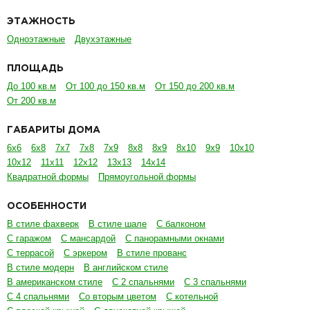
ЭТАЖНОСТЬ
Одноэтажные
Двухэтажные
ПЛОЩАДЬ
До 100 кв.м
От 100 до 150 кв.м
От 150 до 200 кв.м
От 200 кв.м
ГАБАРИТЫ ДОМА
6х6
6х8
7х7
7х8
7х9
8х8
8х9
8х10
9х9
10х10
10х12
11х11
12х12
13х13
14х14
Квадратной формы
Прямоугольной формы
ОСОБЕННОСТИ
В стиле фахверк
В стиле шале
С балконом
С гаражом
С мансардой
С панорамными окнами
С террасой
С эркером
В стиле прованс
В стиле модерн
В английском стиле
В американском стиле
С 2 спальнями
С 3 спальнями
С 4 спальнями
Со вторым цветом
С котельной