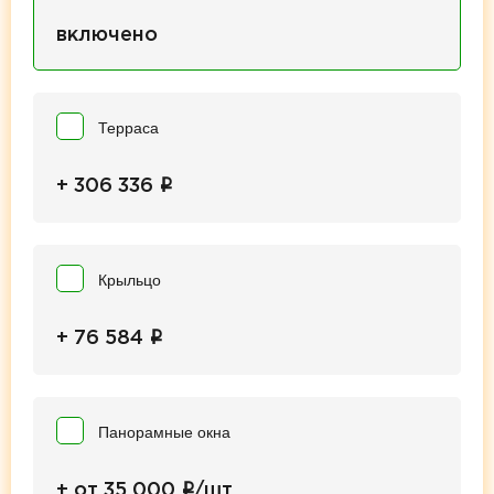
включено
Терраса
i
+ 306 336
Крыльцо
i
+ 76 584
Панорамные окна
i
+ от 35 000
/шт.