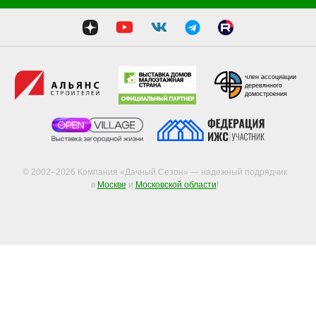
член ассоциации
деревянного
домостроения
© 2002–2026 Компания «Дачный Сезон» — надежный подрядчик
в
Москве
и
Московской области
!