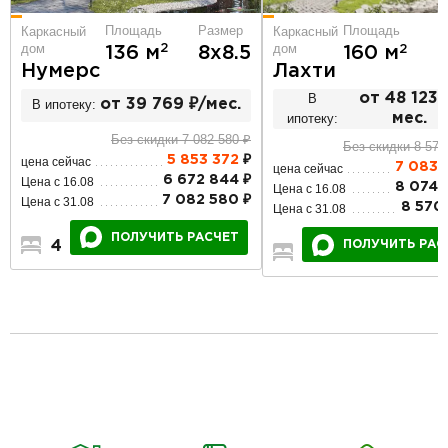
Площадь
Размер
Площадь
Р
Каркасный
Каркасный
дом
дом
2
136 м
8х8.5
2
160 м
Нумерс
Лахти
В
от 48 123 
В ипотеку:
от 39 769 ₽/мес.
ипотеку:
мес.
Без скидки 7 082 580 ₽
Без скидки 8 570
5 853 372
₽
цена сейчас
7 083 
цена сейчас
6 672 844 ₽
Цена с 16.08
8 074 
Цена с 16.08
7 082 580 ₽
Цена с 31.08
8 570 
Цена с 31.08
ПОЛУЧИТЬ РАСЧЕТ
4
2
2
ПОЛУЧИТЬ РАС
4
2
2