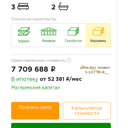
3
2
Технология строительства
Фахверк
Газобетон
Керамика
Каркас
Ориентировочная стоимость
i
цена без скидки
i
7 709 688
9 637 110
i
i
В ипотеку
от 52 381
/мес
Материнский капитал
Получить смету
Калькулятор
стоимости