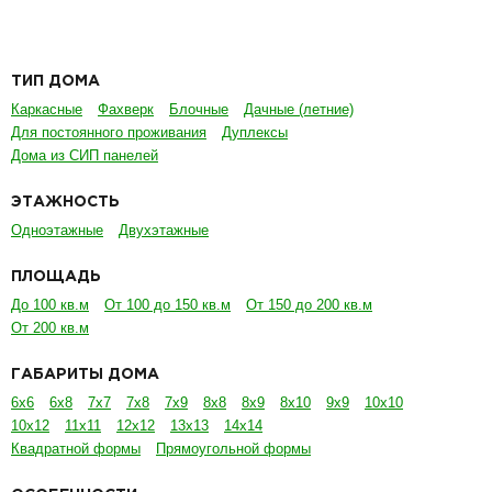
ТИП ДОМА
Каркасные
Фахверк
Блочные
Дачные (летние)
Для постоянного проживания
Дуплексы
Дома из СИП панелей
ЭТАЖНОСТЬ
Одноэтажные
Двухэтажные
ПЛОЩАДЬ
До 100 кв.м
От 100 до 150 кв.м
От 150 до 200 кв.м
От 200 кв.м
ГАБАРИТЫ ДОМА
6х6
6х8
7х7
7х8
7х9
8х8
8х9
8х10
9х9
10х10
10х12
11х11
12х12
13х13
14х14
Квадратной формы
Прямоугольной формы