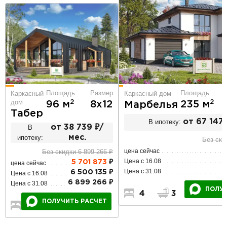
Площадь
Размер
Площадь
Каркасный
Каркасный дом
дом
2
2
96 м
8х12
235 м
Марбелья
Табер
В ипотеку:
от 67 147 
В
от 38 739 ₽/
ипотеку:
мес.
Без ски
цена сейчас
Без скидки 6 899 266 ₽
Цена с 16.08
5 701 873
₽
цена сейчас
Цена с 31.08
6 500 135 ₽
Цена с 16.08
6 899 266 ₽
Цена с 31.08
ПОЛУЧ
4
3
2
ПОЛУЧИТЬ РАСЧЕТ
3
1
1