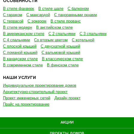
ОСОБЕННОСТИ
В стиле фахверк
В стиле шале
С балконом
С гаражом
С мансардой
С панорамными окнами
С террасой
С эркером
В стиле прованс
В стиле модерн
В английском стиле
В американском стиле
С 2 спальнями
С 3 спальнями
С 4 спальнями
Со вторым цветом
С котельной
С плоской крышей
С двускатной крышей
С ломаной крышей
С вальмовой крышей
В канадском стиле
В классическом стиле
В современном стиле
В финском стиле
НАШИ УСЛУГИ
Индивидуальное проектирование домов
Архитектурно-строительный проект
Проект инженерных сетей
Дизайн проект
Прайс на проектирование
АКЦИИ
ПРОЕКТЫ ДОМОВ