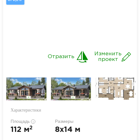
Изменить
Отразить
проект
Характеристики
Площадь
Размеры
i
2
112 м
8x14 м