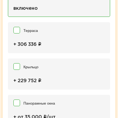
включено
Терраса
i
+ 306 336
Крыльцо
i
+ 229 752
Панорамные окна
i
+ от 35 000
/шт.