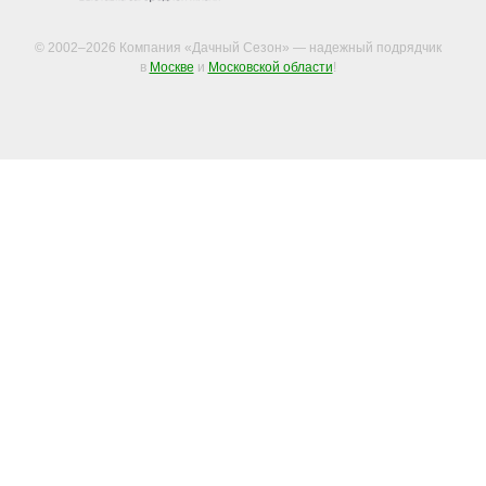
© 2002–2026 Компания «Дачный Сезон» — надежный подрядчик
в
Москве
и
Московской области
!