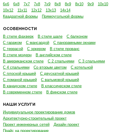
6х6
6х8
7х7
7х8
7х9
8х8
8х9
8х10
9х9
10х10
10х12
11х11
12х12
13х13
14х14
Квадратной формы
Прямоугольной формы
ОСОБЕННОСТИ
В стиле фахверк
В стиле шале
С балконом
С гаражом
С мансардой
С панорамными окнами
С террасой
С эркером
В стиле прованс
В стиле модерн
В английском стиле
В американском стиле
С 2 спальнями
С 3 спальнями
С 4 спальнями
Со вторым цветом
С котельной
С плоской крышей
С двускатной крышей
С ломаной крышей
С вальмовой крышей
В канадском стиле
В классическом стиле
В современном стиле
В финском стиле
НАШИ УСЛУГИ
Индивидуальное проектирование домов
Архитектурно-строительный проект
Проект инженерных сетей
Дизайн проект
Прайс на проектирование