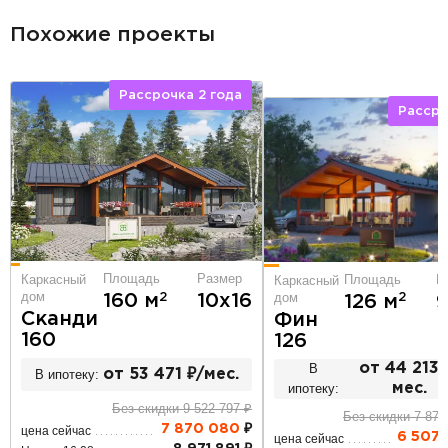
Похожие проекты
Рассрочка 2 года
Рассро
Площадь
Размер
Площадь
Р
Каркасный
Каркасный
дом
дом
2
2
160 м
10х16
126 м
9
Сканди
Фин
160
126
В
от 44 213 
В ипотеку:
от 53 471 ₽/мес.
ипотеку:
мес.
Без скидки 9 522 797 ₽
Без скидки 7 874
7 870 080
₽
цена сейчас
6 507 
цена сейчас