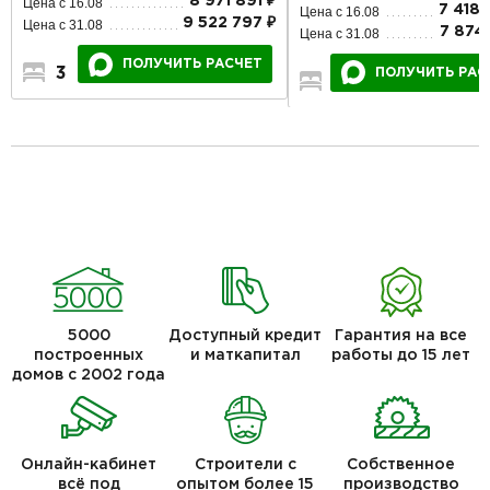
8 971 891 ₽
Цена с 16.08
7 418 
Цена с 16.08
9 522 797 ₽
Цена с 31.08
7 874 
Цена с 31.08
ПОЛУЧИТЬ РАСЧЕТ
3
2
1
ПОЛУЧИТЬ РАС
3
2
1
5000
Доступный кредит
Гарантия на все
построенных
и маткапитал
работы до 15 лет
домов с 2002 года
Онлайн-кабинет
Строители с
Собственное
всё под
опытом более 15
производство