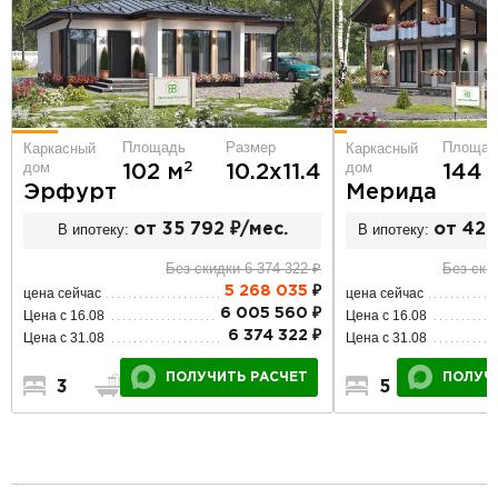
Площад
Площадь
Размер
Каркасный
Каркасный
дом
дом
2
144 
102 м
10.2х11.4
Мерида
Эрфурт
В ипотеку:
от 42 
В ипотеку:
от 35 792 ₽/мес.
Без ски
Без скидки 6 374 322 ₽
5 268 035
₽
цена сейчас
цена сейчас
6 005 560 ₽
Цена с 16.08
Цена с 16.08
6 374 322 ₽
Цена с 31.08
Цена с 31.08
ПОЛУЧ
ПОЛУЧИТЬ РАСЧЕТ
5
2
3
2
1