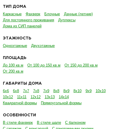
ТИП ДОМА
Каркасные
Фахверк
Блочные
Дачные (летние)
Для постоянного проживания
Дуплексы
Дома из СИП панелей
ЭТАЖНОСТЬ
Одноэтажные
Двухэтажные
ПЛОЩАДЬ
До 100 кв.м
От 100 до 150 кв.м
От 150 до 200 кв.м
От 200 кв.м
ГАБАРИТЫ ДОМА
6х6
6х8
7х7
7х8
7х9
8х8
8х9
8х10
9х9
10х10
10х12
11х11
12х12
13х13
14х14
Квадратной формы
Прямоугольной формы
ОСОБЕННОСТИ
В стиле фахверк
В стиле шале
С балконом
С гаражом
С мансардой
С панорамными окнами