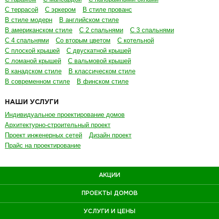
С террасой
С эркером
В стиле прованс
В стиле модерн
В английском стиле
В американском стиле
С 2 спальнями
С 3 спальнями
С 4 спальнями
Со вторым цветом
С котельной
С плоской крышей
С двускатной крышей
С ломаной крышей
С вальмовой крышей
В канадском стиле
В классическом стиле
В современном стиле
В финском стиле
НАШИ УСЛУГИ
Индивидуальное проектирование домов
Архитектурно-строительный проект
Проект инженерных сетей
Дизайн проект
Прайс на проектирование
АКЦИИ
ПРОЕКТЫ ДОМОВ
УСЛУГИ И ЦЕНЫ