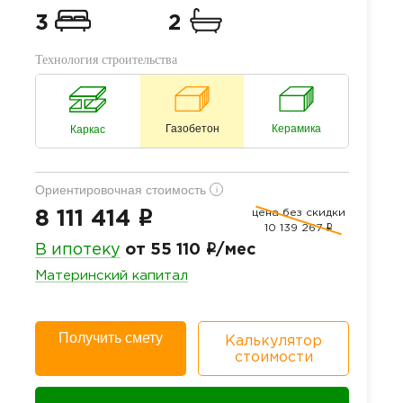
3
2
Технология строительства
Газобетон
Керамика
Каркас
Ориентировочная стоимость
i
цена без скидки
i
8 111 414
10 139 267
i
i
В ипотеку
от 55 110
/мес
Материнский капитал
Получить смету
Калькулятор
стоимости