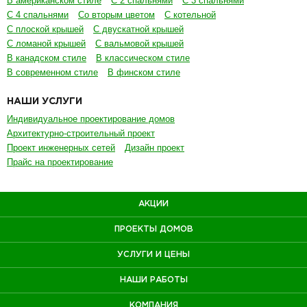
В американском стиле
С 2 спальнями
С 3 спальнями
С 4 спальнями
Со вторым цветом
С котельной
С плоской крышей
С двускатной крышей
С ломаной крышей
С вальмовой крышей
В канадском стиле
В классическом стиле
В современном стиле
В финском стиле
НАШИ УСЛУГИ
Индивидуальное проектирование домов
Архитектурно-строительный проект
Проект инженерных сетей
Дизайн проект
Прайс на проектирование
АКЦИИ
ПРОЕКТЫ ДОМОВ
УСЛУГИ И ЦЕНЫ
НАШИ РАБОТЫ
КОМПАНИЯ