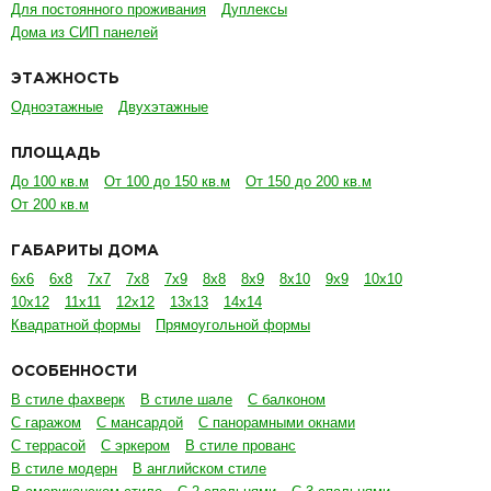
Для постоянного проживания
Дуплексы
Дома из СИП панелей
ЭТАЖНОСТЬ
Одноэтажные
Двухэтажные
ПЛОЩАДЬ
До 100 кв.м
От 100 до 150 кв.м
От 150 до 200 кв.м
От 200 кв.м
ГАБАРИТЫ ДОМА
6х6
6х8
7х7
7х8
7х9
8х8
8х9
8х10
9х9
10х10
10х12
11х11
12х12
13х13
14х14
Квадратной формы
Прямоугольной формы
ОСОБЕННОСТИ
В стиле фахверк
В стиле шале
С балконом
С гаражом
С мансардой
С панорамными окнами
С террасой
С эркером
В стиле прованс
В стиле модерн
В английском стиле