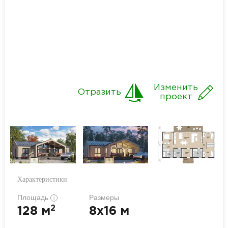
Изменить
Отразить
проект
Характеристики
Площадь
Размеры
i
2
128 м
8x16 м