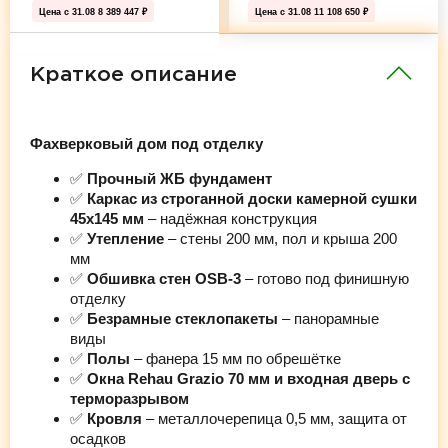
Цена с 31.08
8 389 447 ₽
Цена с 31.08
11 108 650 ₽
Краткое описание
Фахверковый дом под отделку
✅
Прочный ЖБ фундамент
✅
Каркас из строганной доски камерной сушки
45х145 мм
– надёжная конструкция
✅
Утепление
– стены 200 мм, пол и крыша 200
мм
✅
Обшивка стен OSB-3
– готово под финишную
отделку
✅
Безрамные стеклопакеты
– панорамные
виды
✅
Полы
– фанера 15 мм по обрешётке
✅
Окна Rehau Grazio 70 мм и входная дверь с
терморазрывом
✅
Кровля
– металлочерепица 0,5 мм, защита от
осадков