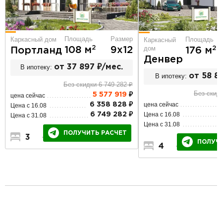
Площадь
Размер
Площадь
Каркасный дом
Каркасный
дом
2
108 м
9х12
2
176 м
Портланд
Денвер
В ипотеку:
от 37 897 ₽/мес.
В ипотеку:
от 58 81
Без скидки 6 749 282 ₽
Без скид
5 577 919
₽
цена сейчас
цена сейчас
6 358 828 ₽
Цена с 16.08
Цена с 16.08
6 749 282 ₽
Цена с 31.08
Цена с 31.08
ПОЛУЧИТЬ РАСЧЕТ
3
2
1
ПОЛУЧ
4
2