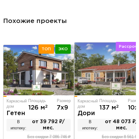
разделитель
Похожие проекты
Рассроч
ТОП
ЭКО
Площадь
Разм
Площадь
Размер
Каркасный
Каркасный
дом
дом
2
2
137 м
10х
126 м
7х9
Дори
Гетен
В
от 48 073 ₽/
В
от 39 792 ₽/
ипотеку:
мес.
ипотеку:
мес.
Без скидки 8 561 5
Без скидки 7 086 746 ₽