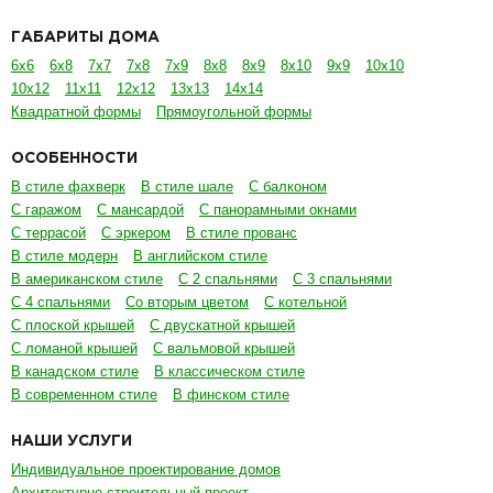
ГАБАРИТЫ ДОМА
6х6
6х8
7х7
7х8
7х9
8х8
8х9
8х10
9х9
10х10
10х12
11х11
12х12
13х13
14х14
Квадратной формы
Прямоугольной формы
ОСОБЕННОСТИ
В стиле фахверк
В стиле шале
С балконом
С гаражом
С мансардой
С панорамными окнами
С террасой
С эркером
В стиле прованс
В стиле модерн
В английском стиле
В американском стиле
С 2 спальнями
С 3 спальнями
С 4 спальнями
Со вторым цветом
С котельной
С плоской крышей
С двускатной крышей
С ломаной крышей
С вальмовой крышей
В канадском стиле
В классическом стиле
В современном стиле
В финском стиле
НАШИ УСЛУГИ
Индивидуальное проектирование домов
Архитектурно-строительный проект