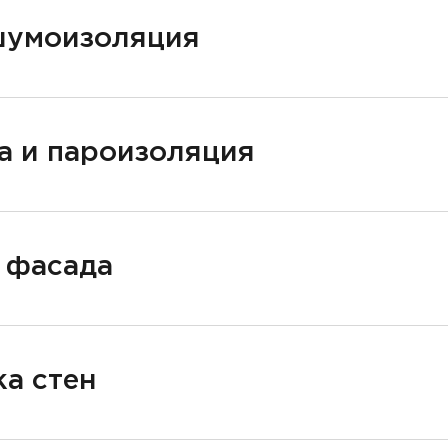
шумоизоляция
а и пароизоляция
 фасада
а стен