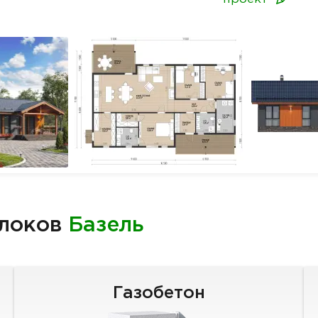
блоков
Базель
Газобетон