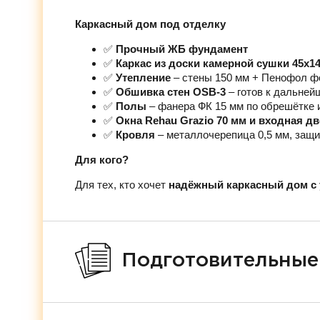
Каркасный дом под отделку
✅
Прочный ЖБ фундамент
✅
Каркас из доски камерной сушки 45х1
✅
Утепление
– стены 150 мм + Пенофол ф
✅
Обшивка стен OSB-3
– готов к дальней
✅
Полы
– фанера ФК 15 мм по обрешётке 
✅
Окна Rehau Grazio 70 мм и входная д
✅
Кровля
– металлочерепица 0,5 мм, защи
Для кого?
Для тех, кто хочет
надёжный каркасный дом с 
Подготовительные