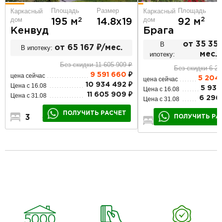
Площадь
Площадь
Размер
Каркасный
Каркасный
дом
дом
2
92 м
2
195 м
14.8х19
Брага
Кенвуд
В
от 35 357
В ипотеку:
от 65 167 ₽/мес.
ипотеку:
мес.
Без скидки 11 605 909 ₽
Без скидки 6 29
9 591 660
₽
цена сейчас
5 204
цена сейчас
10 934 492 ₽
Цена с 16.08
5 932
Цена с 16.08
11 605 909 ₽
Цена с 31.08
6 296
Цена с 31.08
ПОЛУЧИТЬ РАСЧЕТ
ПОЛУЧИТЬ РА
3
3
1
2
2