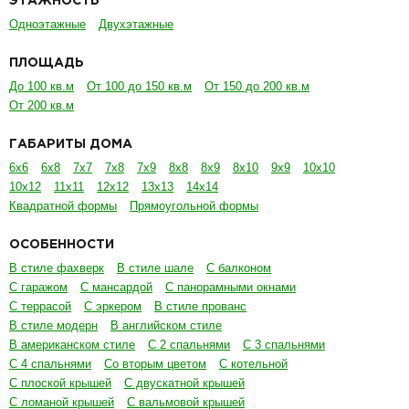
ЭТАЖНОСТЬ
Одноэтажные
Двухэтажные
ПЛОЩАДЬ
До 100 кв.м
От 100 до 150 кв.м
От 150 до 200 кв.м
От 200 кв.м
ГАБАРИТЫ ДОМА
6х6
6х8
7х7
7х8
7х9
8х8
8х9
8х10
9х9
10х10
10х12
11х11
12х12
13х13
14х14
Квадратной формы
Прямоугольной формы
ОСОБЕННОСТИ
В стиле фахверк
В стиле шале
С балконом
С гаражом
С мансардой
С панорамными окнами
С террасой
С эркером
В стиле прованс
В стиле модерн
В английском стиле
В американском стиле
С 2 спальнями
С 3 спальнями
С 4 спальнями
Со вторым цветом
С котельной
С плоской крышей
С двускатной крышей
С ломаной крышей
С вальмовой крышей