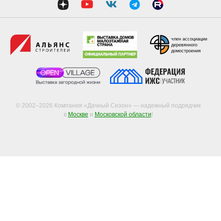
член ассоциации
деревянного
домостроения
© 2002–2026 Компания «Дачный Сезон» — надежный подрядчик
в
Москве
и
Московской области
!