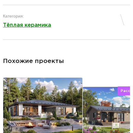
разделитель
Категория:
Тёплая керамика
разделитель
Похожие проекты
Расср