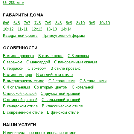
От 200 кв.м
ГАБАРИТЫ ДОМА
6х6
6х8
7х7
7х8
7х9
8х8
8х9
8х10
9х9
10х10
10х12
11х11
12х12
13х13
14х14
Квадратной формы
Прямоугольной формы
ОСОБЕННОСТИ
В стиле фахверк
В стиле шале
С балконом
С гаражом
С мансардой
С панорамными окнами
С террасой
С эркером
В стиле прованс
В стиле модерн
В английском стиле
В американском стиле
С 2 спальнями
С 3 спальнями
С 4 спальнями
Со вторым цветом
С котельной
С плоской крышей
С двускатной крышей
С ломаной крышей
С вальмовой крышей
В канадском стиле
В классическом стиле
В современном стиле
В финском стиле
НАШИ УСЛУГИ
Индивидуальное проектирование домов