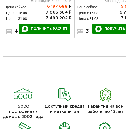
Без скидки 7 499 202 ₽
Без скидки 7 
6 197 688
₽
5 9
цена сейчас
цена сейчас
7 065 364 ₽
6 77
Цена с 16.08
Цена с 16.08
7 499 202 ₽
7 1
Цена с 31.08
Цена с 31.08
ПОЛУЧИТЬ РАСЧЕТ
ПОЛУЧИТЬ Р
4
2
2
3
2
1
5000
Доступный кредит
Гарантия на все
построенных
и маткапитал
работы до 15 лет
домов с 2002 года