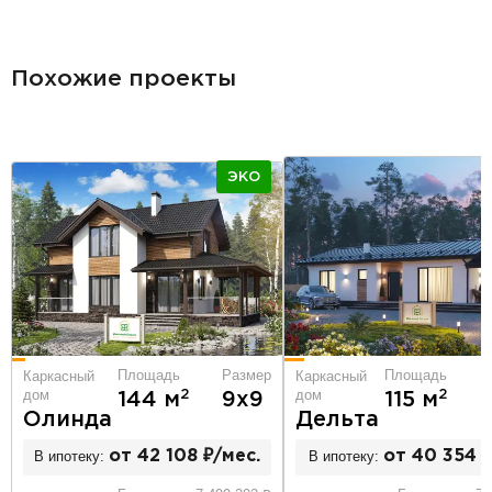
разделитель
Похожие проекты
ЭКО
Площадь
Размер
Площадь
Р
Каркасный
Каркасный
дом
дом
2
2
144 м
9х9
115 м
8
Олинда
Дельта
В ипотеку:
от 42 108 ₽/мес.
В ипотеку:
от 40 354 ₽