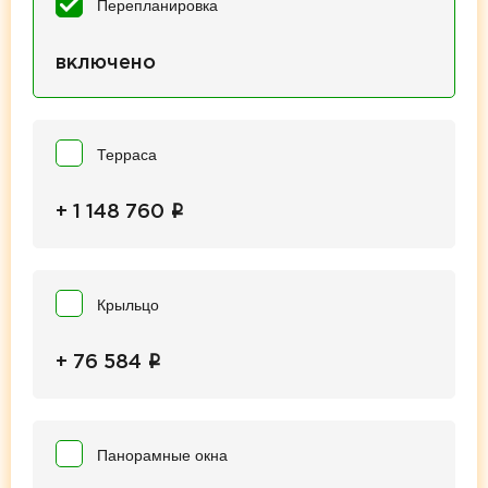
Перепланировка
включено
Терраса
i
+ 1 148 760
Крыльцо
i
+ 76 584
Панорамные окна