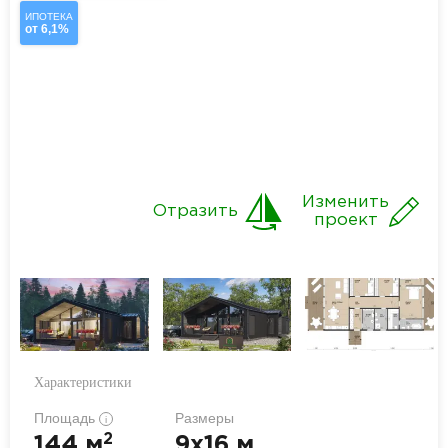
ИПОТЕКА
от 6,1%
Изменить
Отразить
проект
Характеристики
Площадь
Размеры
i
2
144 м
9x16 м