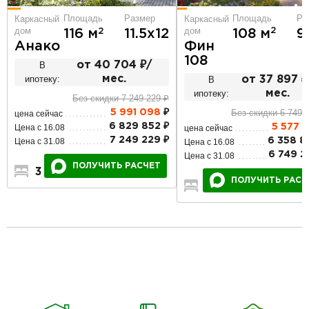
Площадь
Ра
Площадь
Размер
Каркасный
Каркасный
дом
дом
2
2
108 м
9
116 м
11.5х12
Фин
Анако
108
В
от 40 704 ₽/
ипотеку:
мес.
В
от 37 897 ₽
ипотеку:
мес.
Без скидки 7 249 229 ₽
Без скидки 6 749 
5 991 098
₽
цена сейчас
6 829 852 ₽
5 577 9
Цена с 16.08
цена сейчас
7 249 229 ₽
6 358 8
Цена с 31.08
Цена с 16.08
6 749 2
Цена с 31.08
ПОЛУЧИТЬ РАСЧЕТ
3
1
1
ПОЛУЧИТЬ РАСЧ
2
1
1