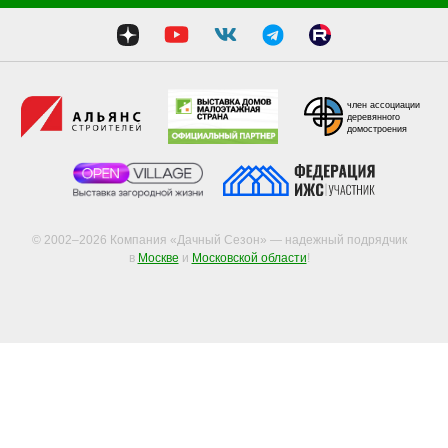
член ассоциации
деревянного
домостроения
© 2002–2026 Компания «Дачный Сезон» — надежный подрядчик
в
Москве
и
Московской области
!