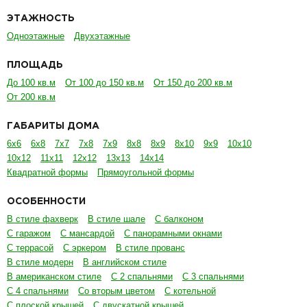
ЭТАЖНОСТЬ
Одноэтажные
Двухэтажные
ПЛОЩАДЬ
До 100 кв.м
От 100 до 150 кв.м
От 150 до 200 кв.м
От 200 кв.м
ГАБАРИТЫ ДОМА
6х6
6х8
7х7
7х8
7х9
8х8
8х9
8х10
9х9
10х10
10х12
11х11
12х12
13х13
14х14
Квадратной формы
Прямоугольной формы
ОСОБЕННОСТИ
В стиле фахверк
В стиле шале
С балконом
С гаражом
С мансардой
С панорамными окнами
С террасой
С эркером
В стиле прованс
В стиле модерн
В английском стиле
В американском стиле
С 2 спальнями
С 3 спальнями
С 4 спальнями
Со вторым цветом
С котельной
С плоской крышей
С двускатной крышей