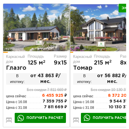
ЭК
Площадь
Разм
Площадь
Размер
Каркасный
Каркасный
дом
дом
2
2
215 м
8х
125 м
9х15
Томар
Глазго
В
от 56 882 ₽/
В
от 43 863 ₽/
ипотеку:
мес.
ипотеку:
мес.
Без скидки 10 130 37
Без скидки 7 811 669 ₽
8 372 20
6 455 925
₽
цена сейчас
цена сейчас
9 544 317
7 359 755 ₽
Цена с 16.08
Цена с 16.08
10 130 371
7 811 669 ₽
Цена с 31.08
Цена с 31.08
ПОЛУЧИТЬ РАСЧЕ
ПОЛУЧИТЬ РАСЧЕТ
5
3
2
3
2
1