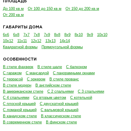
ПЛОЩАДЬ
До 100 кв.м
От 100 до 150 кв.м
От 150 до 200 кв.м
От 200 кв.м
ГАБАРИТЫ ДОМА
6х6
6х8
7х7
7х8
7х9
8х8
8х9
8х10
9х9
10х10
10х12
11х11
12х12
13х13
14х14
Квадратной формы
Прямоугольной формы
ОСОБЕННОСТИ
В стиле фахверк
В стиле шале
С балконом
С гаражом
С мансардой
С панорамными окнами
С террасой
С эркером
В стиле прованс
В стиле модерн
В английском стиле
В американском стиле
С 2 спальнями
С 3 спальнями
С 4 спальнями
Со вторым цветом
С котельной
С плоской крышей
С двускатной крышей
С ломаной крышей
С вальмовой крышей
В канадском стиле
В классическом стиле
В современном стиле
В финском стиле