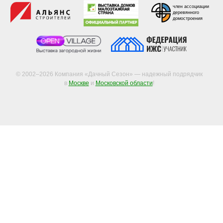
член ассоциации
деревянного
домостроения
© 2002–2026 Компания «Дачный Сезон» — надежный подрядчик
в
Москве
и
Московской области
!