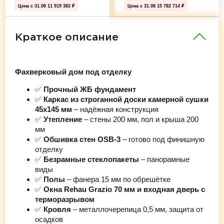
Цена с 31.08
11 919 382 ₽
Цена с 31.08
15 782 714 ₽
Краткое описание
Фахверковый дом под отделку
✅
Прочный ЖБ фундамент
✅
Каркас из строганной доски камерной сушки
45х145 мм
– надёжная конструкция
✅
Утепление
– стены 200 мм, пол и крыша 200
мм
✅
Обшивка стен OSB-3
– готово под финишную
отделку
✅
Безрамные стеклопакеты
– панорамные
виды
✅
Полы
– фанера 15 мм по обрешётке
✅
Окна Rehau Grazio 70 мм и входная дверь с
терморазрывом
✅
Кровля
– металлочерепица 0,5 мм, защита от
осадков