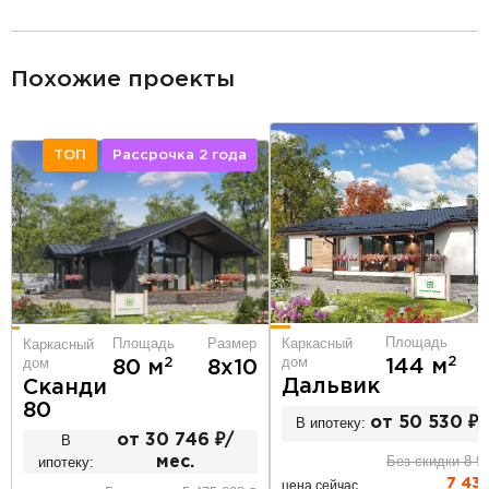
разделитель
Похожие проекты
ТОП
Рассрочка 2 года
Площадь
Площадь
Размер
Каркасный
Каркасный
дом
дом
2
144 м
2
80 м
8х10
Дальвик
Сканди
80
В ипотеку:
от 50 530 ₽/
В
от 30 746 ₽/
Без скидки 8 9
ипотеку:
мес.
7 43
цена сейчас