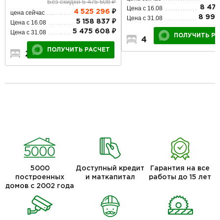
Без скидки 5 475 608 ₽
8 478
Цена с 16.08
4 525 296
₽
цена сейчас
8 999
Цена с 31.08
5 158 837 ₽
Цена с 16.08
5 475 608 ₽
Цена с 31.08
ПОЛУЧИТЬ РА
4
2
1
ПОЛУЧИТЬ РАСЧЕТ
2
1
1
5000
Доступный кредит
Гарантия на все
построенных
и маткапитал
работы до 15 лет
домов с 2002 года