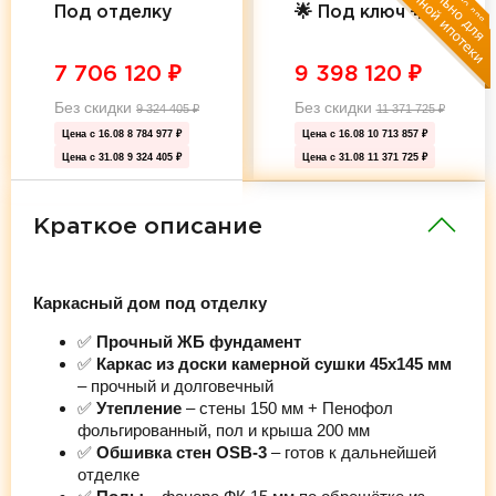
Под отделку
🌟 Под ключ 🌟
7 706 120
₽
9 398 120
₽
Без скидки
Без скидки
9 324 405
₽
11 371 725
₽
Цена с 16.08
8 784 977 ₽
Цена с 16.08
10 713 857 ₽
Цена с 31.08
9 324 405 ₽
Цена с 31.08
11 371 725 ₽
Краткое описание
Каркасный дом под отделку
✅
Прочный ЖБ фундамент
✅
Каркас из доски камерной сушки 45х145 мм
– прочный и долговечный
✅
Утепление
– стены 150 мм + Пенофол
фольгированный, пол и крыша 200 мм
✅
Обшивка стен OSB-3
– готов к дальнейшей
отделке