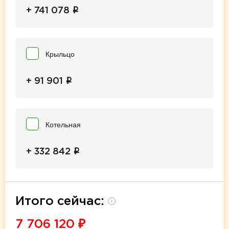
i
+ 741 078
Крыльцо
i
+ 91 901
Котельная
i
+ 332 842
Итого сейчас:
i
7 706 120
₽