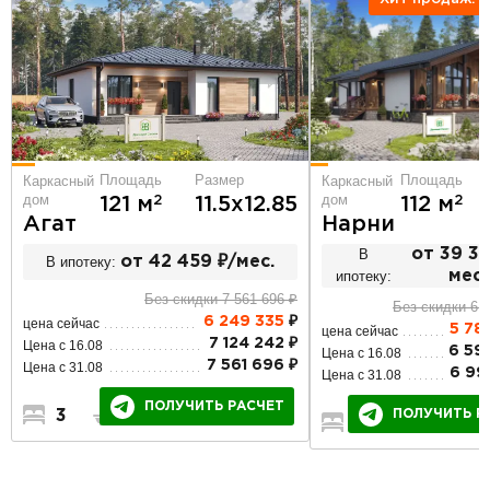
Площадь
Размер
Площадь
Каркасный
Каркасный
дом
дом
2
2
121 м
11.5х12.85
112 м
Агат
Нарни
В
от 39 30
В ипотеку:
от 42 459 ₽/мес.
ипотеку:
мес.
Без скидки 7 561 696 ₽
Без скидки 6 
6 249 335
₽
цена сейчас
5 78
цена сейчас
7 124 242 ₽
Цена с 16.08
6 59
Цена с 16.08
7 561 696 ₽
Цена с 31.08
6 99
Цена с 31.08
ПОЛУЧИТЬ РАСЧЕТ
3
2
1
ПОЛУЧИТЬ Р
3
3