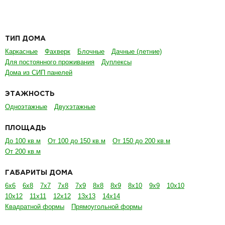
ТИП ДОМА
Каркасные
Фахверк
Блочные
Дачные (летние)
Для постоянного проживания
Дуплексы
Дома из СИП панелей
ЭТАЖНОСТЬ
Одноэтажные
Двухэтажные
ПЛОЩАДЬ
До 100 кв.м
От 100 до 150 кв.м
От 150 до 200 кв.м
От 200 кв.м
ГАБАРИТЫ ДОМА
6х6
6х8
7х7
7х8
7х9
8х8
8х9
8х10
9х9
10х10
10х12
11х11
12х12
13х13
14х14
Квадратной формы
Прямоугольной формы