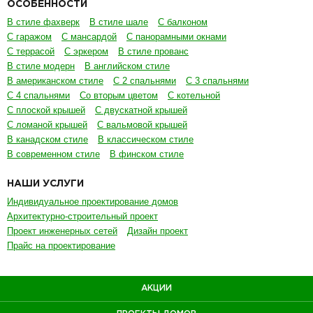
ОСОБЕННОСТИ
В стиле фахверк
В стиле шале
С балконом
С гаражом
С мансардой
С панорамными окнами
С террасой
С эркером
В стиле прованс
В стиле модерн
В английском стиле
В американском стиле
С 2 спальнями
С 3 спальнями
С 4 спальнями
Со вторым цветом
С котельной
С плоской крышей
С двускатной крышей
С ломаной крышей
С вальмовой крышей
В канадском стиле
В классическом стиле
В современном стиле
В финском стиле
НАШИ УСЛУГИ
Индивидуальное проектирование домов
Архитектурно-строительный проект
Проект инженерных сетей
Дизайн проект
Прайс на проектирование
АКЦИИ