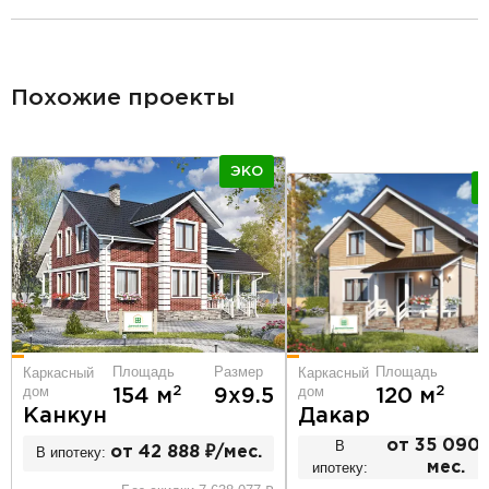
разделитель
Похожие проекты
ЭКО
Площадь
Р
Площадь
Размер
Каркасный
Каркасный
дом
дом
2
2
120 м
154 м
9х9.5
Дакар
Канкун
В
от 35 090 
В ипотеку:
от 42 888 ₽/мес.
ипотеку:
мес.