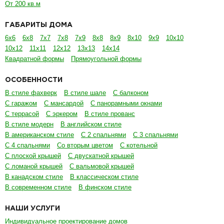
От 200 кв.м
ГАБАРИТЫ ДОМА
6х6
6х8
7х7
7х8
7х9
8х8
8х9
8х10
9х9
10х10
10х12
11х11
12х12
13х13
14х14
Квадратной формы
Прямоугольной формы
ОСОБЕННОСТИ
В стиле фахверк
В стиле шале
С балконом
С гаражом
С мансардой
С панорамными окнами
С террасой
С эркером
В стиле прованс
В стиле модерн
В английском стиле
В американском стиле
С 2 спальнями
С 3 спальнями
С 4 спальнями
Со вторым цветом
С котельной
С плоской крышей
С двускатной крышей
С ломаной крышей
С вальмовой крышей
В канадском стиле
В классическом стиле
В современном стиле
В финском стиле
НАШИ УСЛУГИ
Индивидуальное проектирование домов