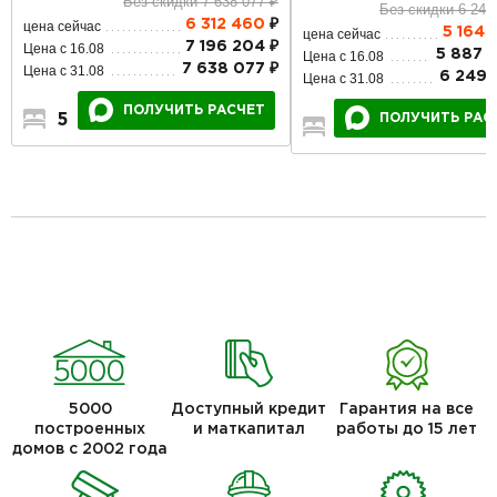
Без скидки 7 638 077 ₽
Без скидки 6 249
6 312 460
₽
цена сейчас
5 164 
цена сейчас
7 196 204 ₽
Цена с 16.08
5 887 
Цена с 16.08
7 638 077 ₽
Цена с 31.08
6 249 
Цена с 31.08
ПОЛУЧИТЬ РАСЧЕТ
ПОЛУЧИТЬ РАС
5
3
2
4
2
2
5000
Доступный кредит
Гарантия на все
построенных
и маткапитал
работы до 15 лет
домов с 2002 года