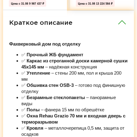
Цена с 31.08
9 987 437 ₽
Цена с 31.08
13 224 584 ₽
Краткое описание
Фахверковый дом под отделку
✅
Прочный ЖБ фундамент
✅
Каркас из строганной доски камерной сушки
45х145 мм
– надёжная конструкция
✅
Утепление
– стены 200 мм, пол и крыша 200
мм
✅
Обшивка стен OSB-3
– готово под финишную
отделку
✅
Безрамные стеклопакеты
– панорамные
виды
✅
Полы
– фанера 15 мм по обрешётке
✅
Окна Rehau Grazio 70 мм и входная дверь с
терморазрывом
✅
Кровля
– металлочерепица 0,5 мм, защита от
осадков