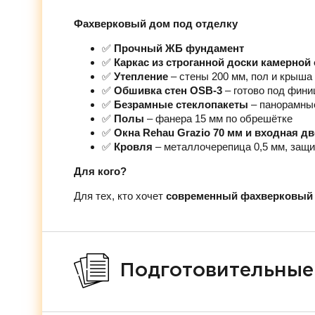
Фахверковый дом под отделку
✅
Прочный ЖБ фундамент
✅
Каркас из строганной доски камерной
✅
Утепление
– стены 200 мм, пол и крыша
✅
Обшивка стен OSB-3
– готово под фин
✅
Безрамные стеклопакеты
– панорамны
✅
Полы
– фанера 15 мм по обрешётке
✅
Окна Rehau Grazio 70 мм и входная д
✅
Кровля
– металлочерепица 0,5 мм, защи
Для кого?
Для тех, кто хочет
современный фахверковый 
Подготовительные