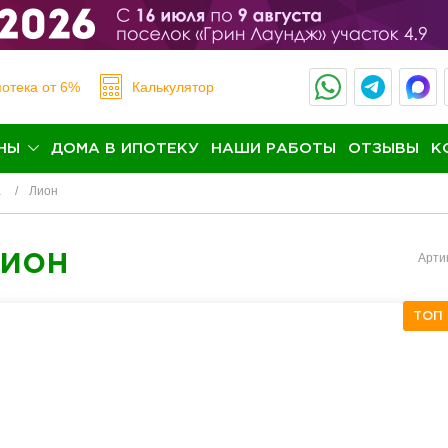
отека
от 6%
Калькулятор
НЫ
ДОМА В ИПОТЕКУ
НАШИ РАБОТЫ
ОТЗЫВЫ
К
а
Лион
ион
Арти
ТОП