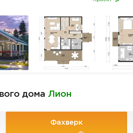
вого дома
Лион
Фахверк