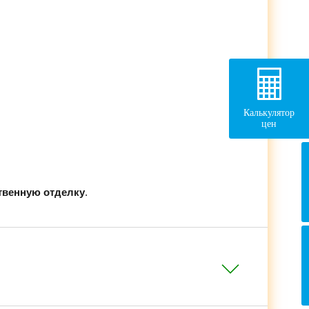
Калькулятор
цен
твенную отделку
.