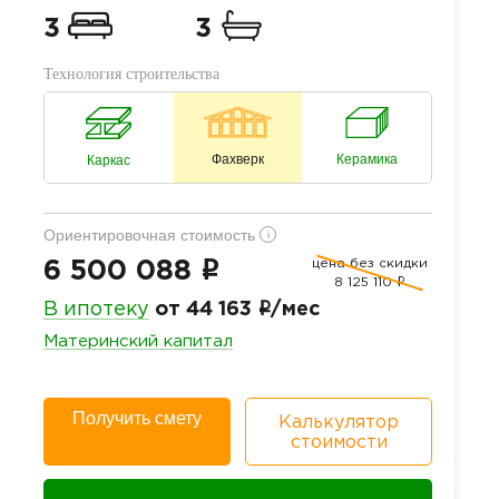
3
3
Технология строительства
Фахверк
Керамика
Каркас
Ориентировочная стоимость
i
цена без скидки
i
6 500 088
8 125 110
i
i
В ипотеку
от 44 163
/мес
Материнский капитал
Получить смету
Калькулятор
стоимости