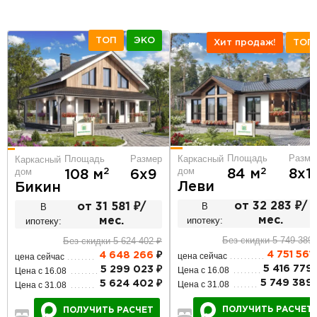
ТОП
ЭКО
Хит продаж!
ТОП
Площадь
Разме
Площадь
Размер
Каркасный
Каркасный
дом
дом
2
84 м
8х1
2
108 м
6х9
Леви
Бикин
В
от 32 283 ₽/
В
от 31 581 ₽/
ипотеку:
мес.
ипотеку:
мес.
Без скидки 5 749 389 
Без скидки 5 624 402 ₽
4 751 561
4 648 266
₽
цена сейчас
цена сейчас
5 416 779 
5 299 023 ₽
Цена с 16.08
Цена с 16.08
5 749 389 
5 624 402 ₽
Цена с 31.08
Цена с 31.08
ПОЛУЧИТЬ РАСЧЕТ
ПОЛУЧИТЬ РАСЧЕТ
3
1
1
3
2
2