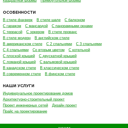
Квадратной формы
Прямоугольной формы
ОСОБЕННОСТИ
В стиле фахверк
В стиле шале
С балконом
С гаражом
С мансардой
С панорамными окнами
С террасой
С эркером
В стиле прованс
В стиле модерн
В английском стиле
В американском стиле
С 2 спальнями
С 3 спальнями
С 4 спальнями
Со вторым цветом
С котельной
С плоской крышей
С двускатной крышей
С ломаной крышей
С вальмовой крышей
В канадском стиле
В классическом стиле
В современном стиле
В финском стиле
НАШИ УСЛУГИ
Индивидуальное проектирование домов
Архитектурно-строительный проект
Проект инженерных сетей
Дизайн проект
Прайс на проектирование