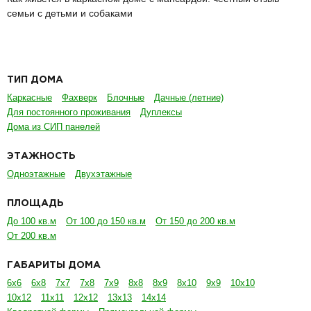
семьи с детьми и собаками
ТИП ДОМА
Каркасные
Фахверк
Блочные
Дачные (летние)
Для постоянного проживания
Дуплексы
Дома из СИП панелей
ЭТАЖНОСТЬ
Одноэтажные
Двухэтажные
ПЛОЩАДЬ
До 100 кв.м
От 100 до 150 кв.м
От 150 до 200 кв.м
От 200 кв.м
ГАБАРИТЫ ДОМА
6х6
6х8
7х7
7х8
7х9
8х8
8х9
8х10
9х9
10х10
10х12
11х11
12х12
13х13
14х14