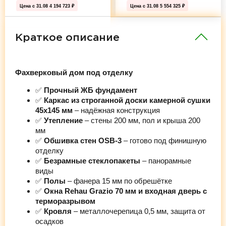
Цена с 31.08
4 194 723 ₽
Цена с 31.08
5 554 325 ₽
Краткое описание
Фахверковый дом под отделку
✅
Прочный ЖБ фундамент
✅
Каркас из строганной доски камерной сушки
45х145 мм
– надёжная конструкция
✅
Утепление
– стены 200 мм, пол и крыша 200
мм
✅
Обшивка стен OSB-3
– готово под финишную
отделку
✅
Безрамные стеклопакеты
– панорамные
виды
✅
Полы
– фанера 15 мм по обрешётке
✅
Окна Rehau Grazio 70 мм и входная дверь с
терморазрывом
✅
Кровля
– металлочерепица 0,5 мм, защита от
осадков