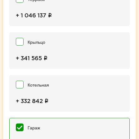
i
+ 1 046 137
Крыльцо
i
+ 341 565
Котельная
i
+ 332 842
Гараж