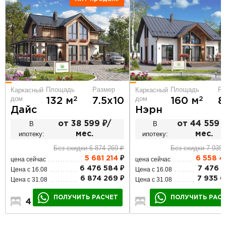
Площадь
Размер
Площадь
Ра
Каркасный
Каркасный
дом
дом
2
2
132 м
7.5х10
160 м
8
Дайс
Нэрн
В
от 38 599 ₽/
В
от 44 559 
ипотеку:
мес.
ипотеку:
мес.
Без скидки 6 874 269 ₽
Без скидки 7 935 
5 681 214
₽
6 558 
цена сейчас
цена сейчас
6 476 584 ₽
7 476 5
Цена с 16.08
Цена с 16.08
6 874 269 ₽
7 935 6
Цена с 31.08
Цена с 31.08
ПОЛУЧИТЬ РАСЧЕТ
ПОЛУЧИТЬ РАС
4
2
2
3
3
2