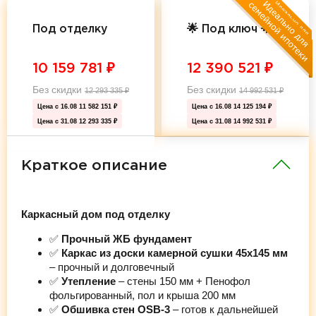
Под отделку
🌟 Под ключ 🌟
10 159 781
₽
12 390 521
₽
Без скидки
Без скидки
12 293 335
₽
14 992 531
₽
Цена с 16.08
11 582 151 ₽
Цена с 16.08
14 125 194 ₽
Цена с 31.08
12 293 335 ₽
Цена с 31.08
14 992 531 ₽
Краткое описание
Каркасный дом под отделку
✅
Прочный ЖБ фундамент
✅
Каркас из доски камерной сушки 45х145 мм
– прочный и долговечный
✅
Утепление
– стены 150 мм + Пенофол
фольгированный, пол и крыша 200 мм
✅
Обшивка стен OSB-3
– готов к дальнейшей