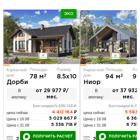
ЭКО
Площадь
Раз
Площадь
Размер
Каркасный
Каркасный
дом
дом
2
2
94 м
9х
78 м
8.5х10
Ниор
Дорби
В
от 37 932 
В
от 29 977 ₽/
ипотеку:
мес.
ипотеку:
мес.
Без скидки 6 75
Без скидки 5 338 718 ₽
5 583
4 412 164
₽
цена сейчас
цена сейчас
6 364
5 029 867 ₽
Цена с 16.08
Цена с 16.08
6 755
5 338 718 ₽
Цена с 31.08
Цена с 31.08
ПОЛУЧИТЬ РА
ПОЛУЧИТЬ РАСЧЕТ
2
2
1
2
1
1