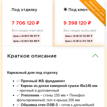
Под отделку
🌟 Под ключ 🌟
7 706 120
₽
9 398 120
₽
Без скидки
Без скидки
9 324 405
₽
11 371 725
₽
Цена с 16.08
8 784 977 ₽
Цена с 16.08
10 713 857 ₽
Цена с 31.08
9 324 405 ₽
Цена с 31.08
11 371 725 ₽
Краткое описание
Каркасный дом под отделку
✅
Прочный ЖБ фундамент
✅
Каркас из доски камерной сушки 45х145 мм
– прочный и долговечный
✅
Утепление
– стены 150 мм + Пенофол
фольгированный, пол и крыша 200 мм
✅
Обшивка стен OSB-3
– готов к дальнейшей