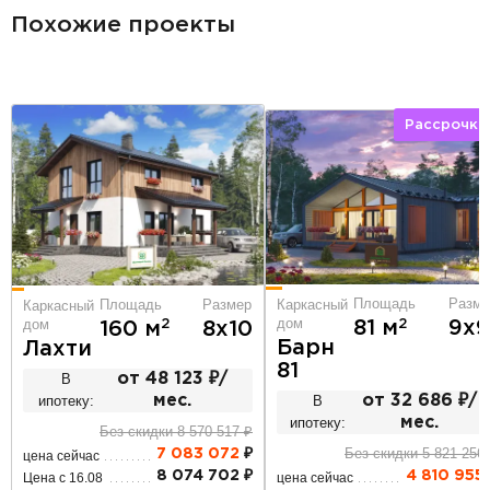
Похожие проекты
Рассрочка
Площадь
Разме
Площадь
Размер
Каркасный
Каркасный
дом
дом
2
81 м
9х9
2
160 м
8х10
Барн
Лахти
81
В
от 48 123 ₽/
ипотеку:
мес.
В
от 32 686 ₽/
ипотеку:
мес.
Без скидки 8 570 517 ₽
Без скидки 5 821 256
7 083 072
₽
цена сейчас
8 074 702 ₽
4 810 955
Цена с 16.08
цена сейчас