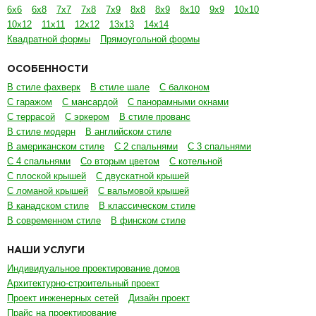
6х6
6х8
7х7
7х8
7х9
8х8
8х9
8х10
9х9
10х10
10х12
11х11
12х12
13х13
14х14
Квадратной формы
Прямоугольной формы
ОСОБЕННОСТИ
В стиле фахверк
В стиле шале
С балконом
С гаражом
С мансардой
С панорамными окнами
С террасой
С эркером
В стиле прованс
В стиле модерн
В английском стиле
В американском стиле
С 2 спальнями
С 3 спальнями
С 4 спальнями
Со вторым цветом
С котельной
С плоской крышей
С двускатной крышей
С ломаной крышей
С вальмовой крышей
В канадском стиле
В классическом стиле
В современном стиле
В финском стиле
НАШИ УСЛУГИ
Индивидуальное проектирование домов
Архитектурно-строительный проект
Проект инженерных сетей
Дизайн проект
Прайс на проектирование