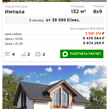
Площадь
Размер
Каркасный дом
2
132 м
8х9
Импала
В ипотеку:
от 38 599 ₽/мес.
Без скидки 6 874 269 ₽
5 681 214
₽
цена сейчас
6 476 584 ₽
Цена с 16.08
6 874 269 ₽
Цена с 31.08
ПОЛУЧИТЬ РАСЧЕТ
4
2
2