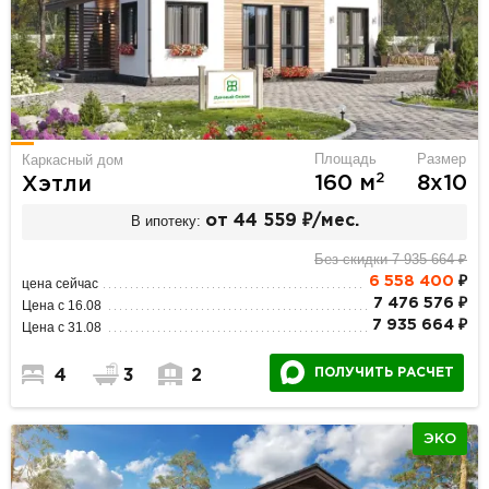
Площадь
Размер
Каркасный дом
2
160 м
8х10
Хэтли
В ипотеку:
от 44 559 ₽/мес.
Без скидки 7 935 664 ₽
6 558 400
₽
цена сейчас
7 476 576 ₽
Цена с 16.08
7 935 664 ₽
Цена с 31.08
ПОЛУЧИТЬ РАСЧЕТ
4
3
2
ЭКО