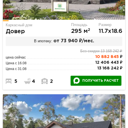
Площадь
Размер
Каркасный дом
2
295 м
11.7х18.6
Довер
В ипотеку:
от 73 940 ₽/мес.
Без скидки 13 168 242 ₽
10 882 845
₽
цена сейчас
12 406 443 ₽
Цена с 16.08
13 168 242 ₽
Цена с 31.08
ПОЛУЧИТЬ РАСЧЕТ
5
4
2