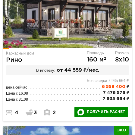
Площадь
Размер
Каркасный дом
2
160 м
8х10
Рино
В ипотеку:
от 44 559 ₽/мес.
Без скидки 7 935 664 ₽
6 558 400
₽
цена сейчас
7 476 576 ₽
Цена с 16.08
7 935 664 ₽
Цена с 31.08
ПОЛУЧИТЬ РАСЧЕТ
4
3
2
ЭКО