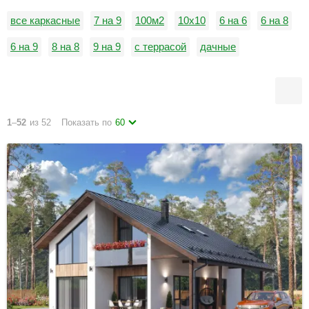
все каркасные
7 на 9
100м2
10х10
6 на 6
6 на 8
6 на 9
8 на 8
9 на 9
с террасой
дачные
1
–
52
из 52
Показать по
60