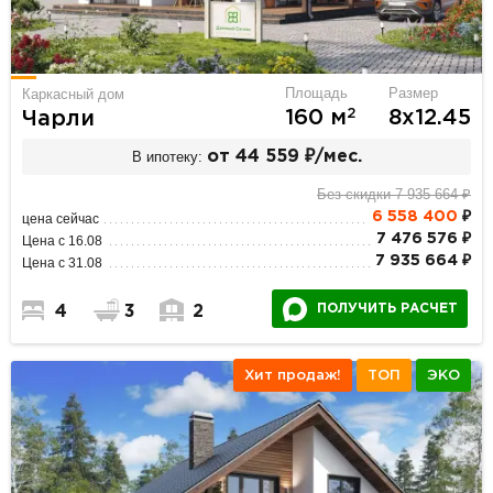
Площадь
Размер
Каркасный дом
2
160 м
8х12.45
Чарли
В ипотеку:
от 44 559 ₽/мес.
Без скидки 7 935 664 ₽
6 558 400
₽
цена сейчас
7 476 576 ₽
Цена с 16.08
7 935 664 ₽
Цена с 31.08
ПОЛУЧИТЬ РАСЧЕТ
4
3
2
Хит продаж!
ТОП
ЭКО