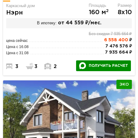
Площадь
Размер
Каркасный дом
2
160 м
8х10
Нэрн
В ипотеку:
от 44 559 ₽/мес.
Без скидки 7 935 664 ₽
6 558 400
₽
цена сейчас
7 476 576 ₽
Цена с 16.08
7 935 664 ₽
Цена с 31.08
ПОЛУЧИТЬ РАСЧЕТ
3
3
2
ЭКО