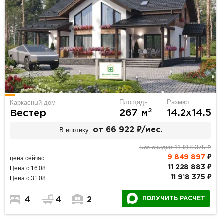
Площадь
Размер
Каркасный дом
2
267 м
14.2х14.5
Вестер
В ипотеку:
от 66 922 ₽/мес.
Без скидки 11 918 375 ₽
9 849 897
₽
цена сейчас
11 228 883 ₽
Цена с 16.08
11 918 375 ₽
Цена с 31.08
ПОЛУЧИТЬ РАСЧЕТ
4
4
2