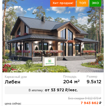
Хит продаж!
ТОП
ЭКО
Площадь
Размер
Каркасный дом
2
204 м
9.5х12
Либен
В ипотеку:
от 53 972 ₽/мес.
Без скидки 9 612 073 ₽
7 943 862
₽
цена сейчас