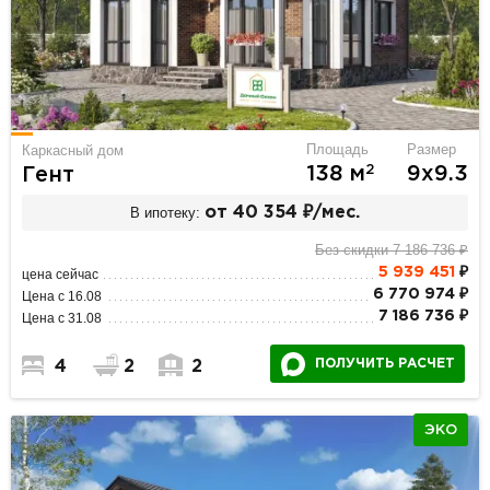
Площадь
Размер
Каркасный дом
2
138 м
9х9.3
Гент
В ипотеку:
от 40 354 ₽/мес.
Без скидки 7 186 736 ₽
5 939 451
₽
цена сейчас
6 770 974 ₽
Цена с 16.08
7 186 736 ₽
Цена с 31.08
ПОЛУЧИТЬ РАСЧЕТ
4
2
2
ЭКО