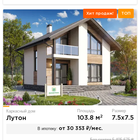
Хит продаж!
ТОП
Площадь
Размер
Каркасный дом
2
103.8 м
7.5х7.5
Лутон
В ипотеку:
от 30 353 ₽/мес.
Без скидки 5 405 675 ₽