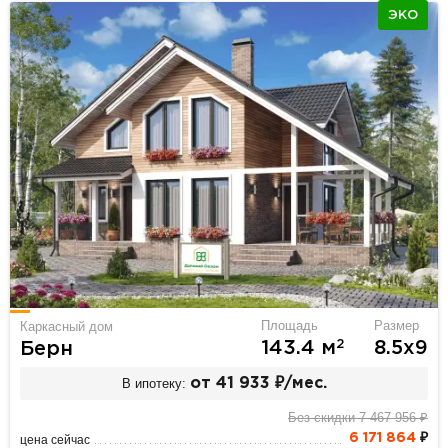
ЭКО
Площадь
Размер
Каркасный дом
2
143.4 м
8.5х9
Берн
В ипотеку:
от 41 933 ₽/мес.
Без скидки 7 467 956 ₽
6 171 864
₽
цена сейчас