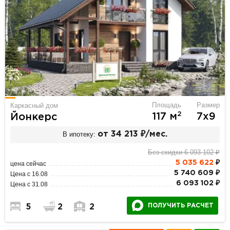
Площадь
Размер
Каркасный дом
2
117 м
7х9
Йонкерс
В ипотеку:
от 34 213 ₽/мес.
Без скидки 6 093 102 ₽
5 035 622
₽
цена сейчас
5 740 609 ₽
Цена с 16.08
6 093 102 ₽
Цена с 31.08
ПОЛУЧИТЬ РАСЧЕТ
5
2
2