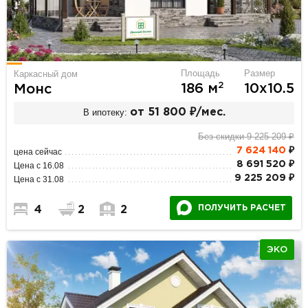
Площадь
Размер
Каркасный дом
2
186 м
10х10.5
Монс
В ипотеку:
от 51 800 ₽/мес.
Без скидки 9 225 209 ₽
7 624 140
₽
цена сейчас
8 691 520 ₽
Цена с 16.08
9 225 209 ₽
Цена с 31.08
ПОЛУЧИТЬ РАСЧЕТ
4
2
2
ЭКО