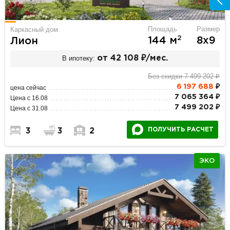
Площадь
Размер
Каркасный дом
2
144 м
8х9
Лион
В ипотеку:
от 42 108 ₽/мес.
Без скидки 7 499 202 ₽
6 197 688
₽
цена сейчас
7 065 364 ₽
Цена с 16.08
7 499 202 ₽
Цена с 31.08
ПОЛУЧИТЬ РАСЧЕТ
3
3
2
ЭКО