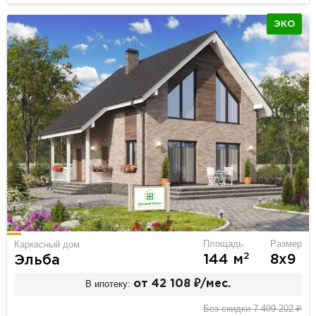
ЭКО
Площадь
Размер
Каркасный дом
2
144 м
8х9
Эльба
В ипотеку:
от 42 108 ₽/мес.
Без скидки 7 499 202 ₽