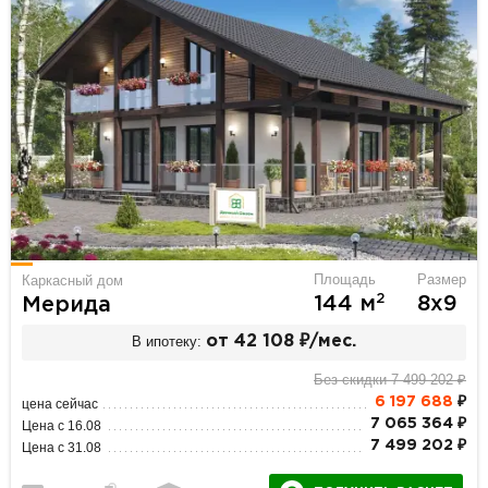
Площадь
Размер
Каркасный дом
2
144 м
8х9
Мерида
В ипотеку:
от 42 108 ₽/мес.
Без скидки 7 499 202 ₽
6 197 688
₽
цена сейчас
7 065 364 ₽
Цена с 16.08
7 499 202 ₽
Цена с 31.08