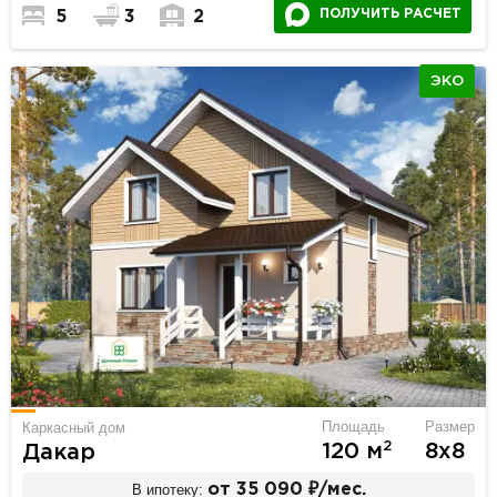
ПОЛУЧИТЬ РАСЧЕТ
5
3
2
ЭКО
Площадь
Размер
Каркасный дом
2
120 м
8х8
Дакар
В ипотеку:
от 35 090 ₽/мес.