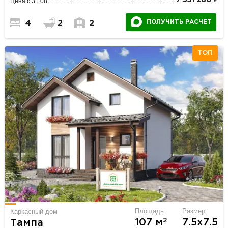
Цена с 31.08
ПОЛУЧИТЬ РАСЧЕТ
4
2
2
ТОП
Площадь
Размер
Каркасный дом
2
107 м
7.5х7.5
Тампа