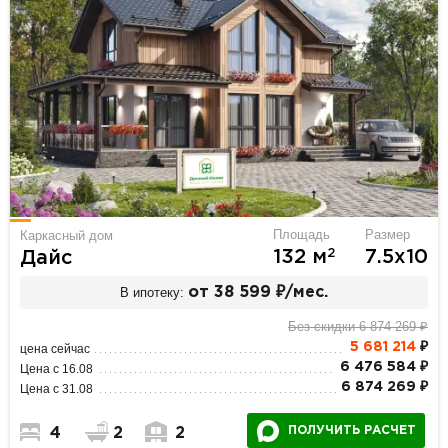
Площадь
Размер
Каркасный дом
2
132 м
7.5х10
Дайс
В ипотеку:
от 38 599 ₽/мес.
Без скидки 6 874 269 ₽
5 681 214
₽
цена сейчас
6 476 584 ₽
Цена с 16.08
6 874 269 ₽
Цена с 31.08
ПОЛУЧИТЬ РАСЧЕТ
4
2
2