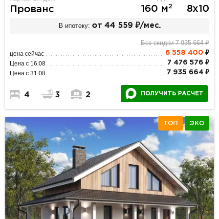
2
160 м
8х10
Прованс
В ипотеку:
от 44 559 ₽/мес.
Без скидки 7 935 664 ₽
6 558 400
₽
цена сейчас
7 476 576 ₽
Цена с 16.08
7 935 664 ₽
Цена с 31.08
ПОЛУЧИТЬ РАСЧЕТ
4
3
2
ТОП
ЭКО