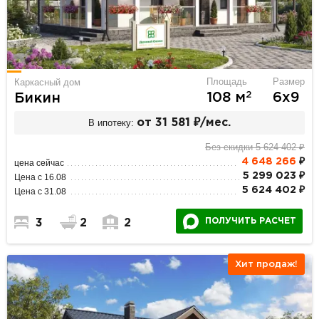
Площадь
Размер
Каркасный дом
2
108 м
6х9
Бикин
В ипотеку:
от 31 581 ₽/мес.
Без скидки 5 624 402 ₽
4 648 266
₽
цена сейчас
5 299 023 ₽
Цена с 16.08
5 624 402 ₽
Цена с 31.08
ПОЛУЧИТЬ РАСЧЕТ
3
2
2
Хит продаж!