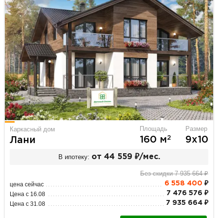
Площадь
Размер
Каркасный дом
2
160 м
9х10
Лани
В ипотеку:
от 44 559 ₽/мес.
Без скидки 7 935 664 ₽
6 558 400
₽
цена сейчас
7 476 576 ₽
Цена с 16.08
7 935 664 ₽
Цена с 31.08