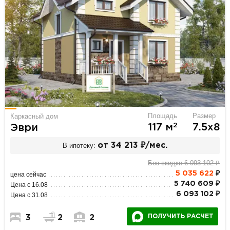
Площадь
Размер
Каркасный дом
2
117 м
7.5х8
Эври
В ипотеку:
от 34 213 ₽/мес.
Без скидки 6 093 102 ₽
5 035 622
₽
цена сейчас
5 740 609 ₽
Цена с 16.08
6 093 102 ₽
Цена с 31.08
ПОЛУЧИТЬ РАСЧЕТ
3
2
2