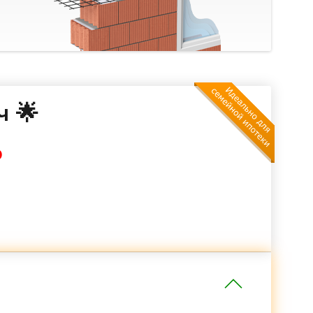
ч 🌟
₽