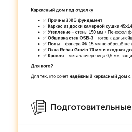
Каркасный дом под отделку
✅
Прочный ЖБ фундамент
✅
Каркас из доски камерной сушки 45х1
✅
Утепление
– стены 150 мм + Пенофол ф
✅
Обшивка стен OSB-3
– готов к дальней
✅
Полы
– фанера ФК 15 мм по обрешётке 
✅
Окна Rehau Grazio 70 мм и входная д
✅
Кровля
– металлочерепица 0,5 мм, защи
Для кого?
Для тех, кто хочет
надёжный каркасный дом с 
Подготовительные