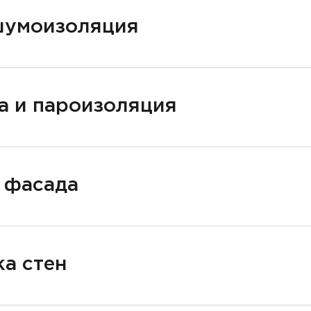
шумоизоляция
а и пароизоляция
 фасада
а стен