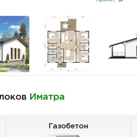
блоков
Иматра
Газобетон